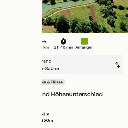
42 km
2 h 48 min
Anfänger
Percey-le-Grand
Pontailler-sur-Saône
Malerische Kanäle & Flüsse
Steigungen und Höhenunterschied
Anstiege:
0m
Abstiege:
62m
Tiefster Punkt:
182m
Höchster Punkt:
250m