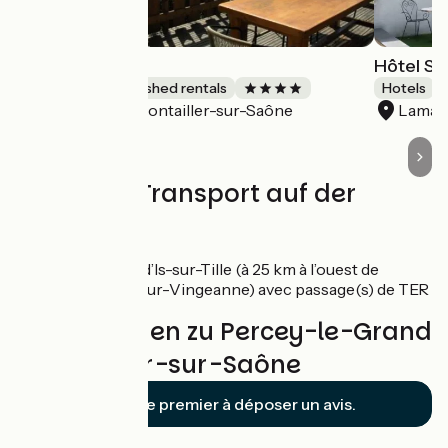
Au cœur vert
Hôtel Sp
Lodgings and furnished rentals
Hotels
Pontailler-sur-Saône
Lamar
Accueil Vélo
Züge und Transport auf der
Route
Gare SNCF d’Is-sur-Tille (à 25 km à l’ouest de
Beaumont-sur-Vingeanne) avec passage(s) de TER
Bewertungen zu Percey-le-Grand
/ Pontailler-sur-Saône
Soyez le premier à déposer un avis.