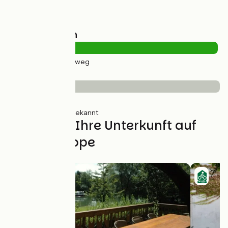
Straßentypen
42km
(99%) Radweg
Belag
4km
(8%) Glatt
39km
(92%) Unbekannt
Finden Sie Ihre Unterkunft auf
dieser Etappe