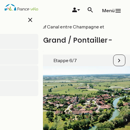
Direkt
zum
Menü
Inhalt
close
Alle Etappen auf Canal entre Champagne et
Bourgogne
Percey-le-Grand / Pontailler-
sur-Saône
Etappe 6/7