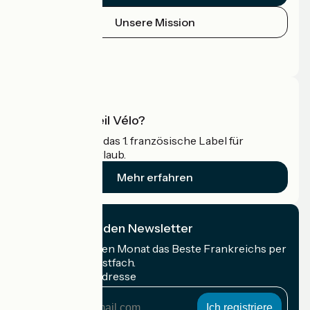
Unsere Mission
Pressebereich
Profi-Bereich
Was ist Accueil Vélo?
Accueil Vélo ist das 1. französische Label für
Radfahrer im Urlaub.
Mehr erfahren
Ich abonniere den Newsletter
Erhalten Sie jeden Monat das Beste Frankreichs per
Rad in Ihrem Postfach.
Meine E-Mail-Adresse
Meine