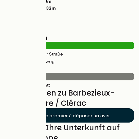
Tiefster Punkt:
43m
Höchster Punkt:
132m
Straßentypen
5km
(14%) Auf der Straße
33km
(86%) Radweg
Belag
39km
(100%) Glatt
Bewertungen zu Barbezieux-
Saint-Hilaire / Clérac
Soyez le premier à déposer un avis.
Finden Sie Ihre Unterkunft auf
dieser Etappe