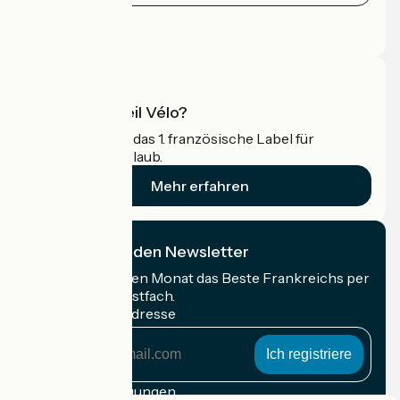
Pressebereich
Profi-Bereich
Was ist Accueil Vélo?
Accueil Vélo ist das 1. französische Label für
Radfahrer im Urlaub.
Mehr erfahren
Ich abonniere den Newsletter
Erhalten Sie jeden Monat das Beste Frankreichs per
Rad in Ihrem Postfach.
Meine E-Mail-Adresse
Meine
E-
Mail-
Anmeldebedingungen