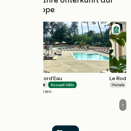
Finden Sie Ihre Unterkunft auf
dieser Etappe
Camping Vert Bord'Eau
Le Rodin
Campsites
Accueil Vélo
Hotels
Saint-Symphorien