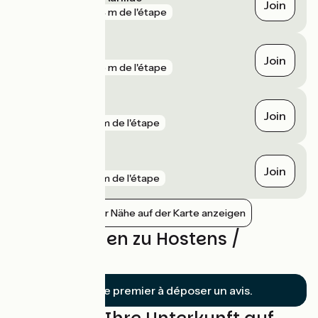
Join
gare
874 m de l'étape
Saint-Macaire
Join
gare
875 m de l'étape
Caudrot
Join
gare
2 km de l'étape
Preignac
Join
gare
6 km de l'étape
Bahnhöfe in der Nähe auf der Karte anzeigen
Bewertungen zu Hostens /
Langon
Soyez le premier à déposer un avis.