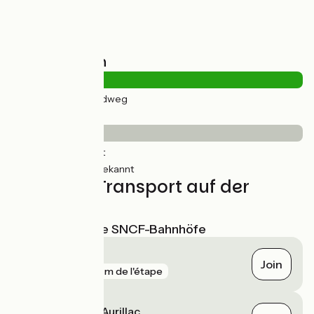
Straßentypen
45km
(100%) Radweg
Belag
10km
(22%) Glatt
35km
(78%) Unbekannt
Züge und Transport auf der
Route
Nächstgelegene SNCF-Bahnhöfe
Langon
Join
gare
169 m de l'étape
Saint-Pierre-d'Aurillac