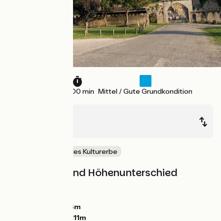
45 km
3 h 00 min
Mittel / Gute Grundkondition
Hostens
Langon
Natur & regionales Kulturerbe
Steigungen und Höhenunterschied
Anstiege:
77m
Abstiege:
134m
Tiefster Punkt:
16m
Höchster Punkt:
111m