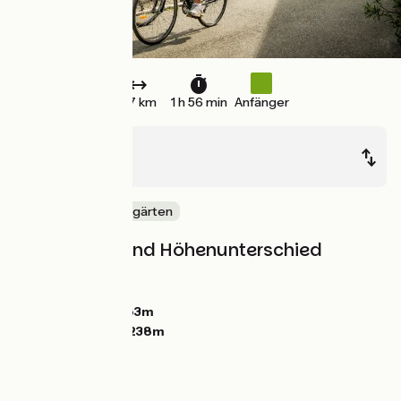
27 km
1 h 56 min
Anfänger
Châtenois
Turckheim
Mitten in den Weingärten
Steigungen und Höhenunterschied
Anstiege:
41m
Abstiege:
0m
Tiefster Punkt:
183m
Höchster Punkt:
238m