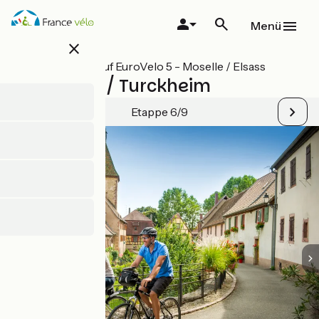
Direkt
zum
Menü
Inhalt
close
Alle Etappen auf EuroVelo 5 - Moselle / Elsass
Châtenois / Turckheim
Etappe 6/9