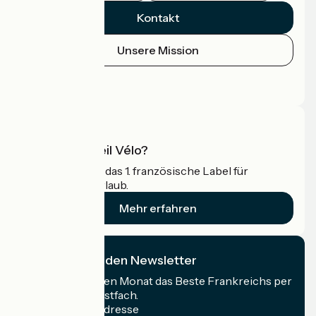
Kontakt
Unsere Mission
Pressebereich
Profi-Bereich
Was ist Accueil Vélo?
Accueil Vélo ist das 1. französische Label für
Radfahrer im Urlaub.
Mehr erfahren
Ich abonniere den Newsletter
Erhalten Sie jeden Monat das Beste Frankreichs per
Rad in Ihrem Postfach.
Meine E-Mail-Adresse