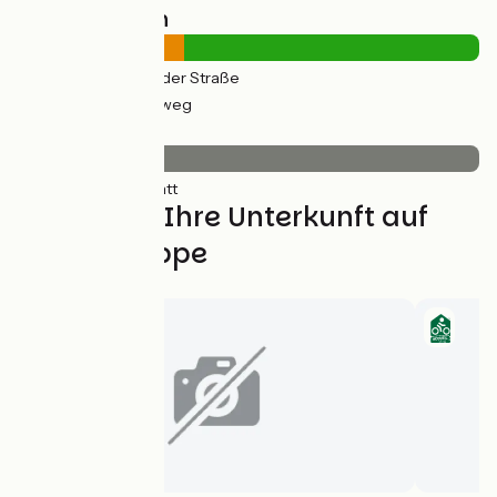
Straßentypen
10km
(36%) Auf der Straße
17km
(64%) Radweg
Belag
27km
(100%) Glatt
Finden Sie Ihre Unterkunft auf
dieser Etappe