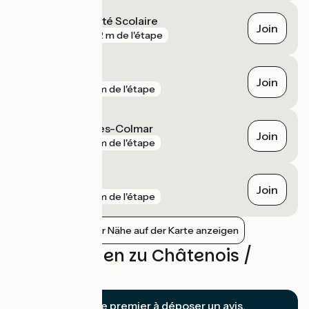
Ingersheim - Cité Scolaire
Join
gare
492 m de l'étape
Logelbach
Join
gare
2 km de l'étape
Herrlisheim-près-Colmar
Join
gare
2 km de l'étape
Scherwiller
Join
gare
2 km de l'étape
Bahnhöfe in der Nähe auf der Karte anzeigen
Bewertungen zu Châtenois /
Turckheim
Soyez le premier à déposer un avis.