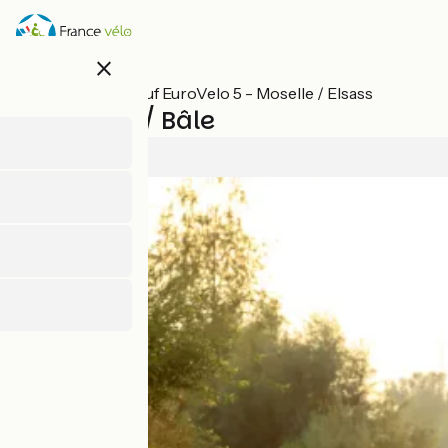
Direkt
zum
Inhalt
close
Alle Etappen auf EuroVelo 5 - Moselle / Elsass
Mulhouse / Bâle