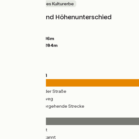
Natur & regionales Kulturerbe
Steigungen und Höhenunterschied
Anstiege:
42m
Abstiege:
31m
Tiefster Punkt:
236m
Höchster Punkt:
284m
Straßentypen
23km
(61%) Auf der Straße
15km
(39%) Radweg
3km
(8%) Vorübergehende Strecke
Belag
32km
(85%) Glatt
6km
(15%) Unbekannt