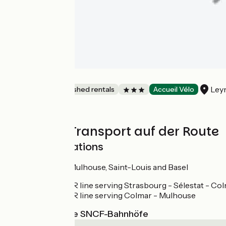
La Scierie
Ley
Lodgings and furnished rentals
Accueil Vélo
Züge und Transport auf der Route
SNCF train stations
Train stations at Mulhouse, Saint-Louis and Basel
Regional TER line serving Strasbourg - Sélestat - Col
Regional TER line serving Colmar - Mulhouse
Nächstgelegene SNCF-Bahnhöfe