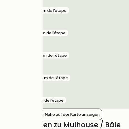
Sierentz
gare
174 m de l'étape
Rixheim
gare
191 m de l'étape
Habsheim
gare
617 m de l'étape
Bartenheim
gare
626 m de l'étape
Mulhouse
gare
1 km de l'étape
Bahnhöfe in der Nähe auf der Karte anzeigen
Bewertungen zu Mulhouse / Bâle