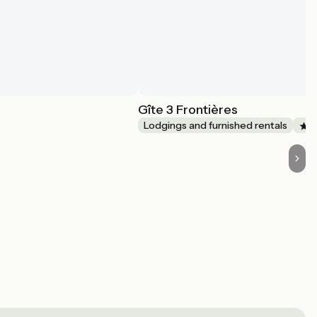
Gîte 3 Frontières
Lodgings and furnished rentals