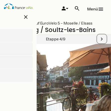
Direkt
zum
Menü
Inhalt
close
Alle Etappen auf EuroVelo 5 - Moselle / Elsass
Strasbourg / Soultz-les-Bains
Etappe 4/9