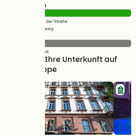
Straßentypen
0.38km
(2%) Auf der Straße
24km
(98%) Radweg
Belag
24km
(100%) Glatt
Finden Sie Ihre Unterkunft auf
dieser Etappe