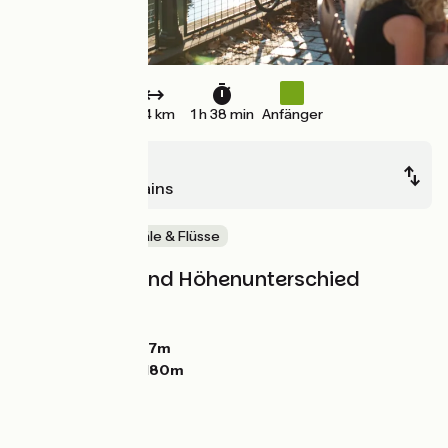
24 km
1 h 38 min
Anfänger
Strasbourg
Soultz-les-Bains
Malerische Kanäle & Flüsse
Steigungen und Höhenunterschied
Anstiege:
43m
Abstiege:
10m
Tiefster Punkt:
137m
Höchster Punkt:
180m