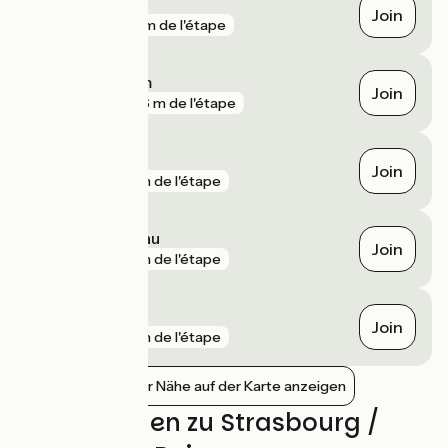
Molsheim
Join
gare
83 m de l'étape
Hoenheim Tram
Join
gare
266 m de l'étape
Duppigheim
Join
gare
1 km de l'étape
Krimmeri Meinau
Join
gare
1 km de l'étape
Duttlenheim
Join
gare
1 km de l'étape
Bahnhöfe in der Nähe auf der Karte anzeigen
Bewertungen zu Strasbourg /