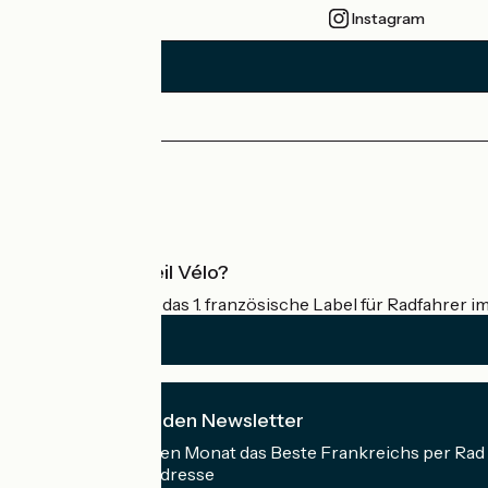
Instagram
Pressebereich
Profi-Bereich
Was ist Accueil Vélo?
Accueil Vélo ist das 1. französische Label für Radfahrer i
Ich abonniere den Newsletter
Erhalten Sie jeden Monat das Beste Frankreichs per Rad 
Meine E-Mail-Adresse