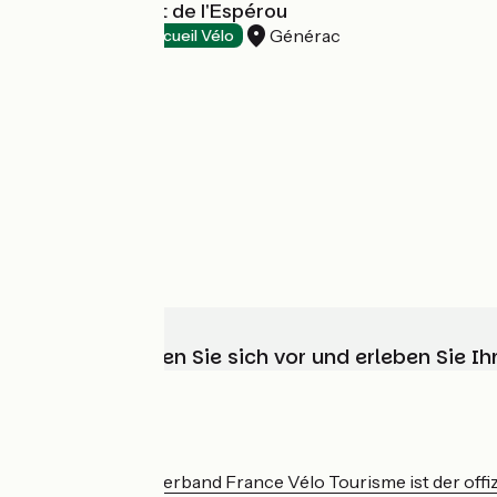
Hôtel du Parc et de l'Espérou
Générac
Hotels
Accueil Vélo
Wählen, bereiten Sie sich vor und erleben Sie 
Wer sind wir?
Der nationale Verband France Vélo Tourisme ist der offiz