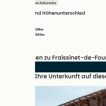
Natur & regionales Kulturerbe
Steigungen und Höhenunterschied
Anstiege:
849m
Abstiege:
686m
Tiefster Punkt:
1028m
Höchster Punkt:
1561m
Bewertungen zu Fraissinet-de-Fou
Finden Sie Ihre Unterkunft auf die