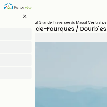
Direkt
zum
Inhalt
close
Alle Etappen auf Grande Traversée du Massif Central p
Fraissinet-de-Fourques / Dourbies