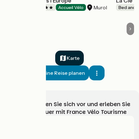
Camping Paradis l'Europe
La Clé 
Murol
Campsites
Accueil Vélo
Bed and b
Karte
Meine Reise planen
Wählen, bereiten Sie sich vor und erleben Sie
Ihr Radabenteuer mit France Vélo Tourisme
Wer sind wir?