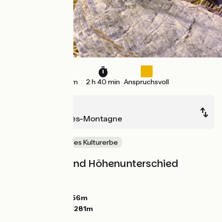
40 km
2 h 40 min
Anspruchsvoll
Murol
Saint-Alyre-ès-Montagne
Natur & regionales Kulturerbe
Steigungen und Höhenunterschied
Anstiege:
759m
Abstiege:
474m
Tiefster Punkt:
856m
Höchster Punkt:
1281m