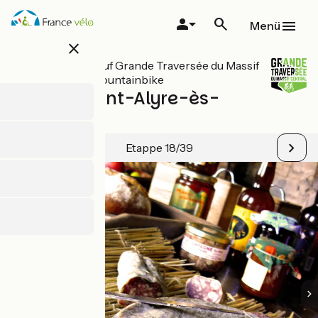
Direkt
zum
Menü
Inhalt
close
Alle Etappen auf Grande Traversée du Massif
Central per Mountainbike
Murol / Saint-Alyre-ès-
Montagne
Etappe 18/39