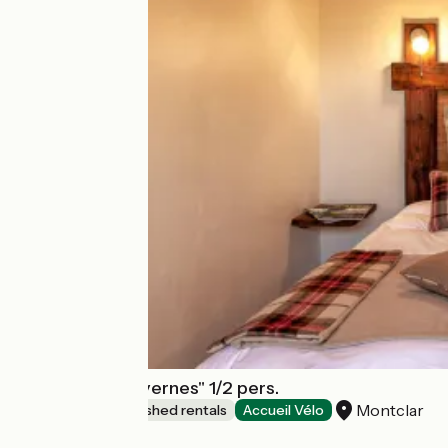
Les Alisiers "Savernes" 1/2 pers.
Montclar
Lodgings and furnished rentals
Accueil Vélo