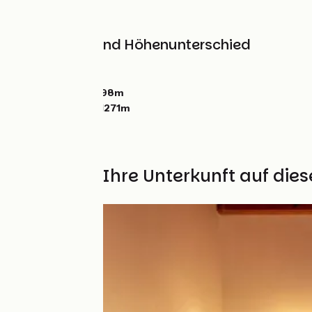
Berge
Steigungen und Höhenunterschied
Anstiege:
384m
Abstiege:
696m
Tiefster Punkt:
898m
Höchster Punkt:
1271m
Finden Sie Ihre Unterkunft auf die