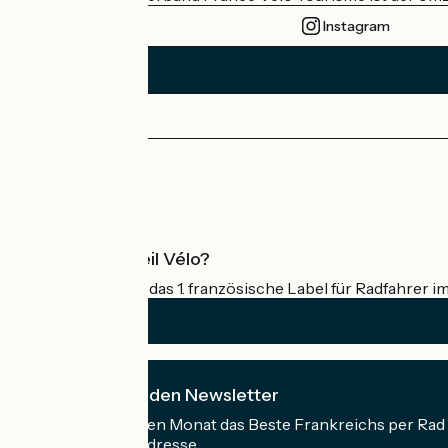
Instagram
Pressebereich
Profi-Bereich
Was ist Accueil Vélo?
Accueil Vélo ist das 1. französische Label für Radfahrer i
Ich abonniere den Newsletter
Erhalten Sie jeden Monat das Beste Frankreichs per Rad 
Meine E-Mail-Adresse