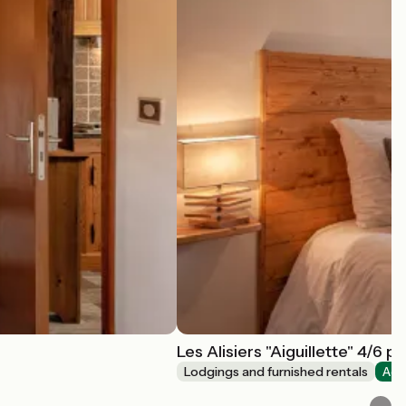
Les Alisiers "Aiguillette" 4/6 pe
Lodgings and furnished rentals
Acc