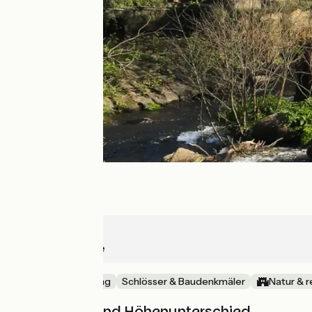
Pont-Aven
Guidel-Plage
Die Küste entlang
Schlösser & Baudenkmäler
Natur & r
Steigungen und Höhenunterschied