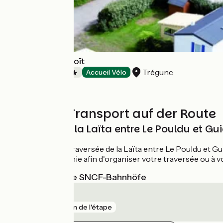
Camping Le Suroît
Trégunc
Campsites
Accueil Vélo
Züge und Transport auf der Route
Traversée de la Laïta entre Le Pouldu et Gui
Actuellement, la traversée de la Laïta entre Le Pouldu et G
site de la compagnie afin d'organiser votre traversée ou à 
Nächstgelegene SNCF-Bahnhöfe
Bannalec
gare
9 km de l'étape