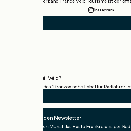
Der nationale Verband France Vélo Tourisme ist der offiz
Instagram
Pressebereich
Profi-Bereich
Was ist Accueil Vélo?
Accueil Vélo ist das 1. französische Label für Radfahrer i
Ich abonniere den Newsletter
Erhalten Sie jeden Monat das Beste Frankreichs per Rad 