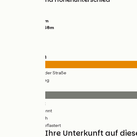
Anstiege:
172m
Abstiege:
189m
Tiefster Punkt:
0m
Höchster Punkt:
68m
Straßentypen
22km
(85%) Auf der Straße
4km
(15%) Radweg
Belag
21km
(78%) Glatt
1km
(5%) Unbekannt
0.75km
(3%) Rauh
4km
(14%) Ungepflastert
Finden Sie Ihre Unterkunft auf die