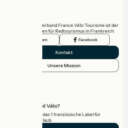
Wer sind wir?
Der nationale Verband France Vélo Tourisme ist der
offizielle Leitfaden für Radtourismus in Frankreich.
Instagram
Facebook
Kontakt
Unsere Mission
Pressebereich
Profi-Bereich
Was ist Accueil Vélo?
Accueil Vélo ist das 1. französische Label für
Radfahrer im Urlaub.