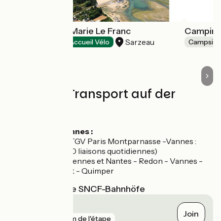
Maison Marine Marie Le Franc
Camping 
Sarzeau
Holiday villages
Accueil Vélo
Campsite
Züge und Transport auf der
Route
Gare de Vannes :
Ligne TGV Paris Montparnasse -Vannes :
3h15 (10 liaisons quotidiennes)
TER : Rennes et Nantes - Redon - Vannes -
Lorient - Quimper
Nächstgelegene SNCF-Bahnhöfe
Vannes
Join
gare
2 km de l'étape