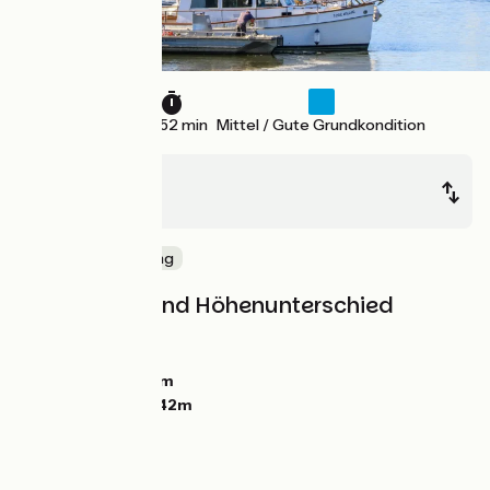
39 km
2 h 52 min
Mittel / Gute Grundkondition
Vannes
Muzillac
Die Küste entlang
Steigungen und Höhenunterschied
Anstiege:
74m
Abstiege:
62m
Tiefster Punkt:
0m
Höchster Punkt:
42m