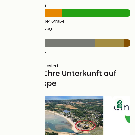
Straßentypen
18km
(46%) Auf der Straße
21km
(54%) Radweg
Belag
28km
(72%) Glatt
9km
(23%) Rauh
2km
(5%) Ungepflastert
Finden Sie Ihre Unterkunft auf
dieser Etappe