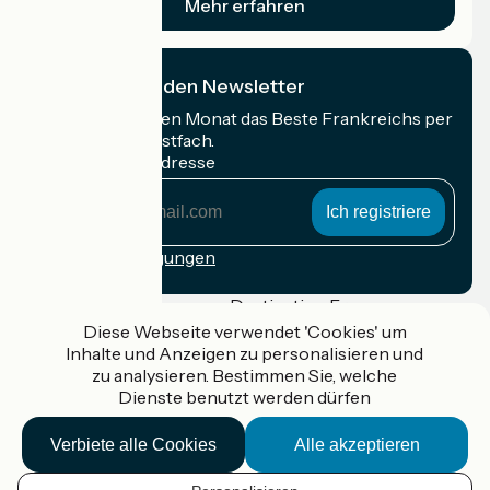
Mehr erfahren
Ich abonniere den Newsletter
Erhalten Sie jeden Monat das Beste Frankreichs per
Rad in Ihrem Postfach.
Meine E-Mail-Adresse
Meine
E-
Mail-
Anmeldebedingungen
Adresse
Gefördert im Rahmen von Destination France
Diese Webseite verwendet 'Cookies' um
Inhalte und Anzeigen zu personalisieren und
zu analysieren. Bestimmen Sie, welche
Dienste benutzt werden dürfen
Accueil Vélo Pro
Kontakt
Verbiete alle Cookies
Alle akzeptieren
Rechtliche Informationen
Kontakt
Privacy policy