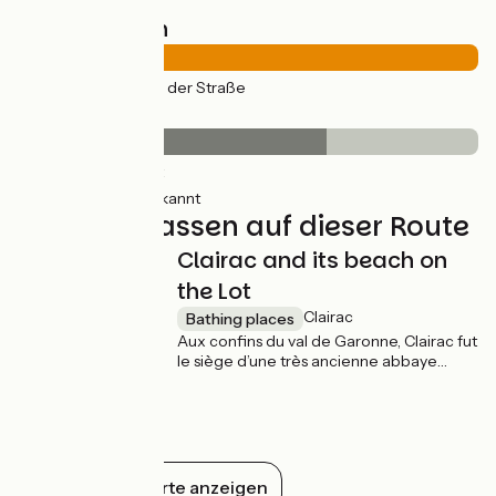
Straßentypen
21km
(100%) Auf der Straße
Belag
14km
(67%) Glatt
7km
(33%) Unbekannt
Nicht verpassen auf dieser Route
Clairac and its beach on
the Lot
Clairac
Bathing places
Aux confins du val de Garonne, Clairac fut
le siège d’une très ancienne abbaye
bénédictine. La cité médiévale perchée
à quelques cinquante mètres au-dessus
de la rivière offre de jolies ruelles qui
desservent des maisons à pan de bois et
des hôtels particuliers dont certains
abritent restaurants et chambres d’hôtes.
Alles auf der Karte anzeigen