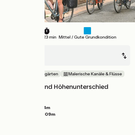
21 km
1 h 23 min
Mittel / Gute Grundkondition
Clairac
Aiguillon
Mitten in den Weingärten
Malerische Kanäle & Flüsse
Steigungen und Höhenunterschied
Anstiege:
89m
Abstiege:
97m
Tiefster Punkt:
24m
Höchster Punkt:
109m