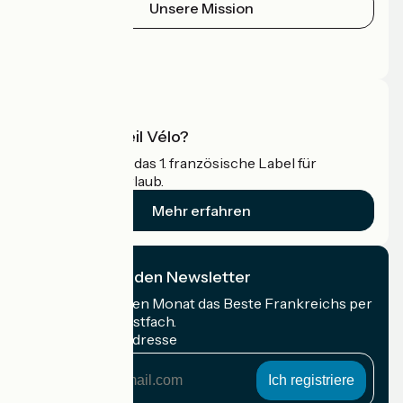
Unsere Mission
Pressebereich
Profi-Bereich
Was ist Accueil Vélo?
Accueil Vélo ist das 1. französische Label für
Radfahrer im Urlaub.
Mehr erfahren
Ich abonniere den Newsletter
Erhalten Sie jeden Monat das Beste Frankreichs per
Rad in Ihrem Postfach.
Meine E-Mail-Adresse
Meine
E-