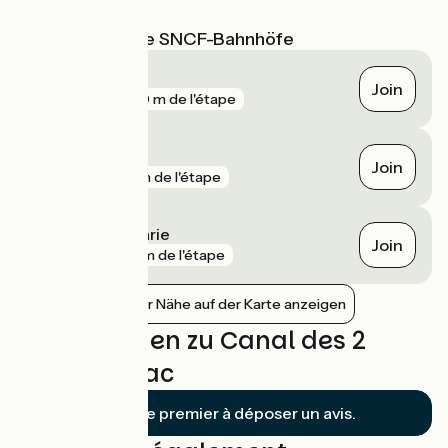
Route
Nächstgelegene SNCF-Bahnhöfe
Tonneins
Join
gare
370 m de l'étape
Aiguillon
Join
gare
1 km de l'étape
Port-Sainte-Marie
Join
gare
8 km de l'étape
Bahnhöfe in der Nähe auf der Karte anzeigen
Bewertungen zu Canal des 2
mers Clairac
Soyez le premier à déposer un avis.