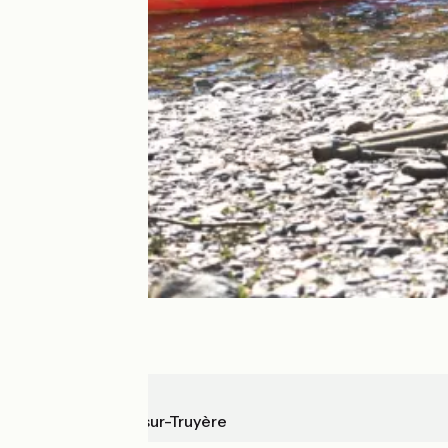
Flagnac
Entraygues-sur-Truyère