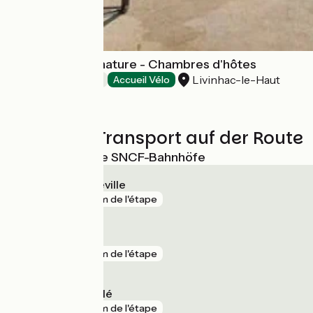
La parenthèse nature - Chambres d'hôtes
Livinhac-le-Haut
Bed and breakfast
Accueil Vélo
Züge und Transport auf der Route
Nächstgelegene SNCF-Bahnhöfe
Viviez - Decazeville
gare
4 km de l'étape
Aubin
gare
6 km de l'étape
Bagnac-sur-Célé
gare
9 km de l'étape