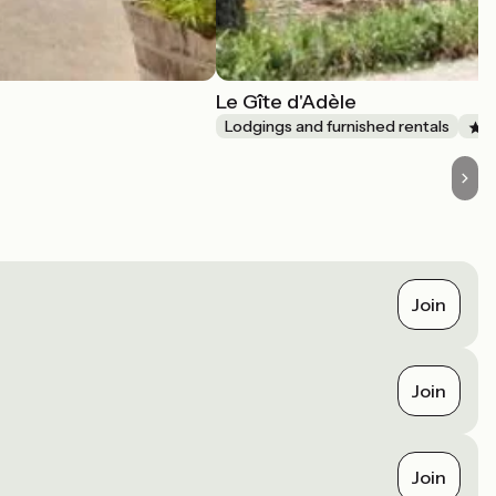
Le Gîte d'Adèle
Lodgings and furnished rentals
Join
Join
Join