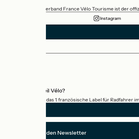
Der nationale Verband France Vélo Tourisme ist der offiz
Instagram
Pressebereich
Profi-Bereich
Was ist Accueil Vélo?
Accueil Vélo ist das 1. französische Label für Radfahrer i
Ich abonniere den Newsletter