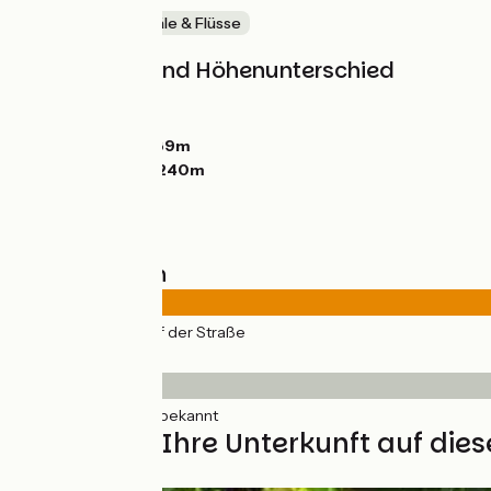
Malerische Kanäle & Flüsse
Steigungen und Höhenunterschied
Anstiege:
145m
Abstiege:
103m
Tiefster Punkt:
189m
Höchster Punkt:
240m
Straßentypen
35km
(100%) Auf der Straße
Belag
35km
(100%) Unbekannt
Finden Sie Ihre Unterkunft auf die