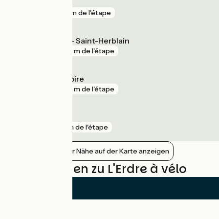
Chantenay
gare
311 m de l'étape
La Basse Indre - Saint-Herblain
gare
352 m de l'étape
Thouaré-sur-Loire
gare
853 m de l'étape
Vertou
gare
1 km de l'étape
Bahnhöfe in der Nähe auf der Karte anzeigen
Bewertungen zu L'Erdre à vélo