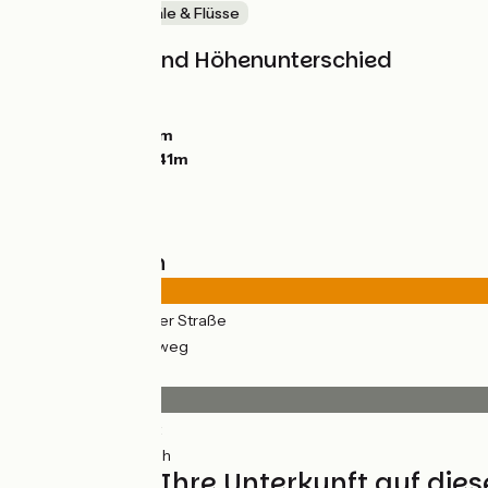
Malerische Kanäle & Flüsse
Steigungen und Höhenunterschied
Anstiege:
63m
Abstiege:
62m
Tiefster Punkt:
0m
Höchster Punkt:
41m
Straßentypen
6km
(34%) Auf der Straße
12km
(66%) Radweg
Belag
17km
(97%) Glatt
0.58km
(3%) Rauh
Finden Sie Ihre Unterkunft auf die