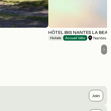
HÔTEL IBIS NANTES LA BEA
Nantes
Hotels
Accueil Vélo
Join