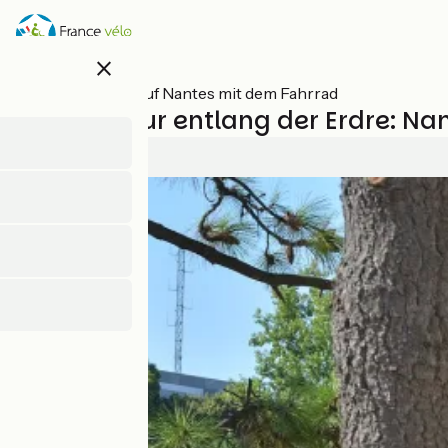
Direkt
zum
Inhalt
close
Alle Etappen auf Nantes mit dem Fahrrad
Fahrradtour entlang der Erdre: Na