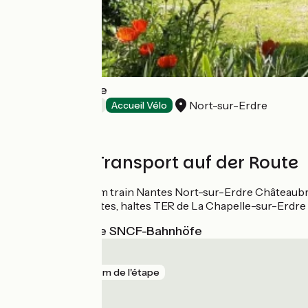
Quiheix O'Calme
Nort-sur-Erdre
Bed and breakfast
Accueil Vélo
Züge und Transport auf der Route
Ligne de tram train Nantes Nort-sur-Erdre Châteaubr
Gare de Nantes, haltes TER de La Chapelle-sur-Erdre
Nächstgelegene SNCF-Bahnhöfe
Nantes
gare
122 m de l'étape