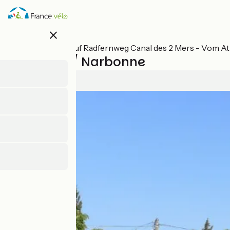
Direkt
zum
Inhalt
close
Alle Etappen auf Radfernweg Canal des 2 Mers - Vom At
Le Somail / Narbonne