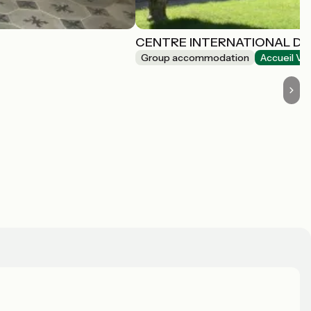
CENTRE INTERNATIONAL DE
Group accommodation
Accueil Vé