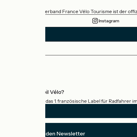
Wer sind wir?
Der nationale Verband France Vélo Tourisme ist der offiz
Instagram
Pressebereich
Profi-Bereich
Was ist Accueil Vélo?
Accueil Vélo ist das 1. französische Label für Radfahrer i
Ich abonniere den Newsletter