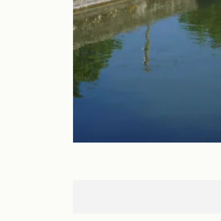
Le Somail
Narbonne