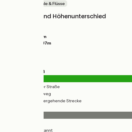
Malerische Kanäle & Flüsse
Steigungen und Höhenunterschied
Anstiege:
0m
Abstiege:
21m
Tiefster Punkt:
6m
Höchster Punkt:
37m
Straßentypen
2km
(12%) Auf der Straße
17km
(88%) Radweg
5km
(27%) Vorübergehende Strecke
Belag
14km
(71%) Glatt
3km
(15%) Unbekannt