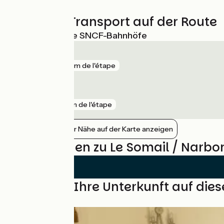
3km
(14%) Rauh
Züge und Transport auf der Route
Nächstgelegene SNCF-Bahnhöfe
Narbonne
gare
152 m de l'étape
Coursan
gare
5 km de l'étape
Bahnhöfe in der Nähe auf der Karte anzeigen
Bewertungen zu Le Somail / Narbo
Finden Sie Ihre Unterkunft auf die