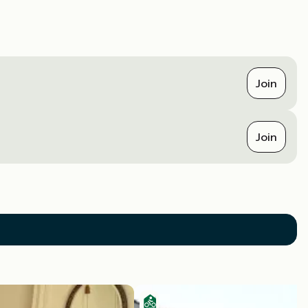
Join
Join