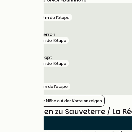
La Réole
gare
229 m de l'étape
Lamothe-Landerron
gare
4 km de l'étape
Gironde-sur-Dropt
gare
7 km de l'étape
Caudrot
gare
12 km de l'étape
Bahnhöfe in der Nähe auf der Karte anzeigen
Bewertungen zu Sauveterre / La Ré