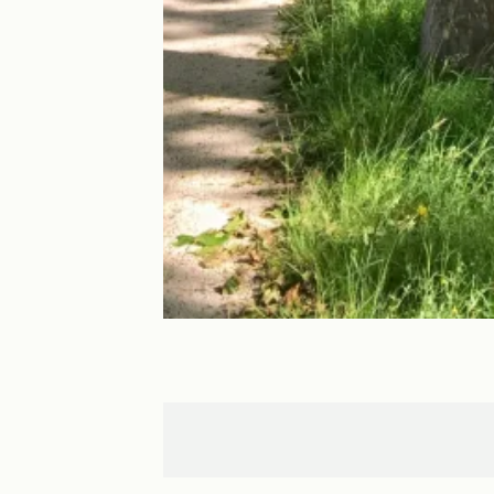
Sauveterre
La Réole