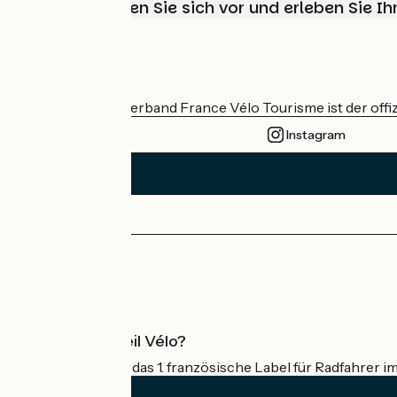
Wählen, bereiten Sie sich vor und erleben Sie 
Wer sind wir?
Der nationale Verband France Vélo Tourisme ist der offiz
Instagram
Pressebereich
Profi-Bereich
Was ist Accueil Vélo?
Accueil Vélo ist das 1. französische Label für Radfahrer i