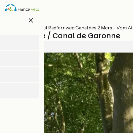
Direkt
zum
Inhalt
close
Alle Etappen auf Radfernweg Canal des 2 Mers - Vom At
Sauveterre / Canal de Garonne