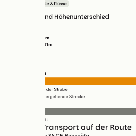
Malerische Kanäle & Flüsse
Steigungen und Höhenunterschied
Anstiege:
118m
Abstiege:
157m
Tiefster Punkt:
15m
Höchster Punkt:
91m
Straßentypen
19km
(100%) Auf der Straße
7km
(38%) Vorübergehende Strecke
Belag
19km
(100%) Glatt
Züge und Transport auf der Route
Nächstgelegene SNCF-Bahnhöfe