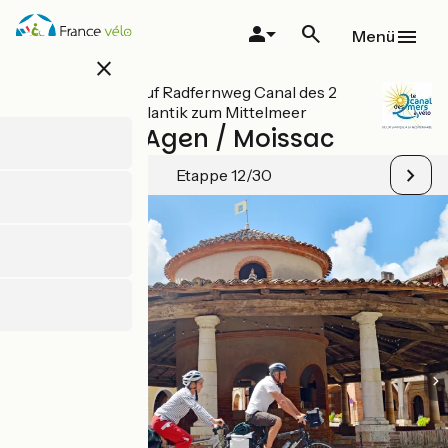
Direkt
zum
Menü
Inhalt
close
Alle Etappen auf Radfernweg Canal des 2
Mers - Vom Atlantik zum Mittelmeer
Valence d'Agen / Moissac
Etappe 12/30