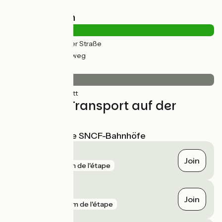
Straßentypen
2km
(10%) Auf der Straße
15km
(90%) Radweg
Belag
17km
(100%) Glatt
Züge und Transport auf der
Route
Nächstgelegene SNCF-Bahnhöfe
Castelsarrasin
Join
gare
16 m de l'étape
Moissac
Join
gare
114 m de l'étape