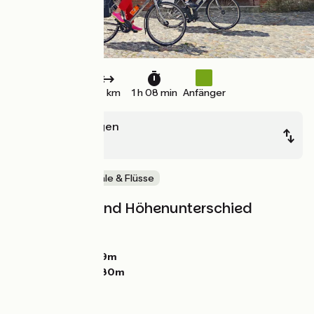
17 km
1 h 08 min
Anfänger
Valence d'Agen
Moissac
Malerische Kanäle & Flüsse
Steigungen und Höhenunterschied
Anstiege:
31m
Abstiege:
22m
Tiefster Punkt:
59m
Höchster Punkt:
80m