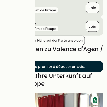
Lamagistère
Join
gare
654 m de l'étape
Valence d'Agen
Join
gare
797 m de l'étape
Bahnhöfe in der Nähe auf der Karte anzeigen
Bewertungen zu Valence d'Agen /
Moissac
Soyez le premier à déposer un avis.
Finden Sie Ihre Unterkunft auf
dieser Etappe