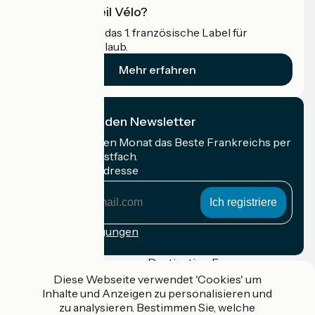
Was ist Accueil Vélo?
Accueil Vélo ist das 1. französische Label für
Radfahrer im Urlaub.
Mehr erfahren
Ich abonniere den Newsletter
Erhalten Sie jeden Monat das Beste Frankreichs per
Rad in Ihrem Postfach.
Meine E-Mail-Adresse
Meine
E-
Mail-
Anmeldebedingungen
Adresse
Gefördert im Rahmen von Destination France
Diese Webseite verwendet 'Cookies' um
Inhalte und Anzeigen zu personalisieren und
zu analysieren. Bestimmen Sie, welche