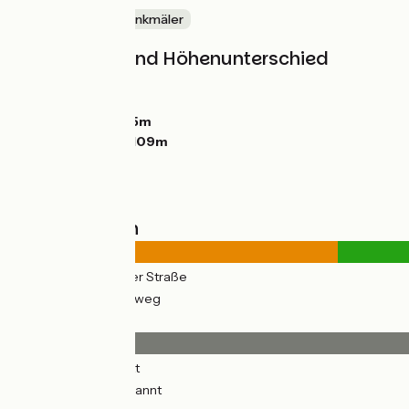
Schlösser & Baudenkmäler
Steigungen und Höhenunterschied
Anstiege:
75m
Abstiege:
88m
Tiefster Punkt:
55m
Höchster Punkt:
109m
Straßentypen
7km
(27%) Auf der Straße
20km
(73%) Radweg
Belag
20km
(75%) Glatt
4km
(17%) Unbekannt