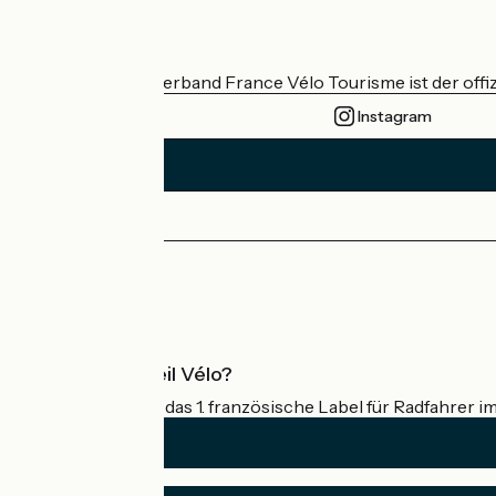
Wer sind wir?
Der nationale Verband France Vélo Tourisme ist der offiz
Instagram
Pressebereich
Profi-Bereich
Was ist Accueil Vélo?
Accueil Vélo ist das 1. französische Label für Radfahrer i