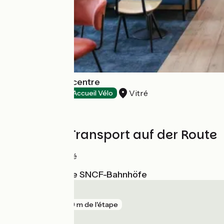
Hôtel Ibis Vitré centre
Vitré
Hotels
Accueil Vélo
Züge und Transport auf der Route
Gare de Vitré
Nächstgelegene SNCF-Bahnhöfe
Vitré
gare
249 m de l'étape