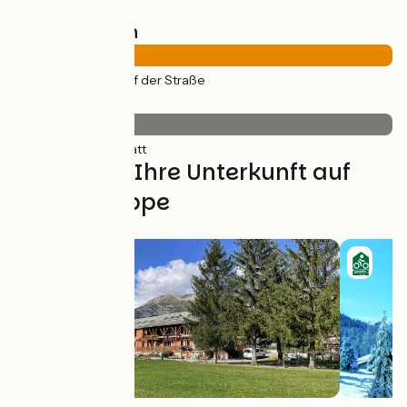
Straßentypen
76km
(100%) Auf der Straße
Belag
76km
(100%) Glatt
Finden Sie Ihre Unterkunft auf
dieser Etappe