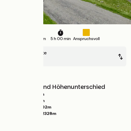
76 km
5 h 00 min
Anspruchsvoll
Barcelonnette
Valberg
Berge
Steigungen und Höhenunterschied
Anstiege:
2536m
Abstiege:
1989m
Tiefster Punkt:
792m
Höchster Punkt:
2328m