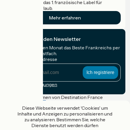
Accueil Vélo ist das 1. französische Label für
Radfahrer im Urlaub.
Mehr erfahren
Ich abonniere den Newsletter
Erhalten Sie jeden Monat das Beste Frankreichs per
Rad in Ihrem Postfach.
Meine E-Mail-Adresse
Meine
E-
Mail-
Anmeldebedingungen
Adresse
Gefördert im Rahmen von Destination France
Diese Webseite verwendet 'Cookies' um
Inhalte und Anzeigen zu personalisieren und
zu analysieren. Bestimmen Sie, welche
Accueil Vélo Pro
Dienste benutzt werden dürfen
Kontakt