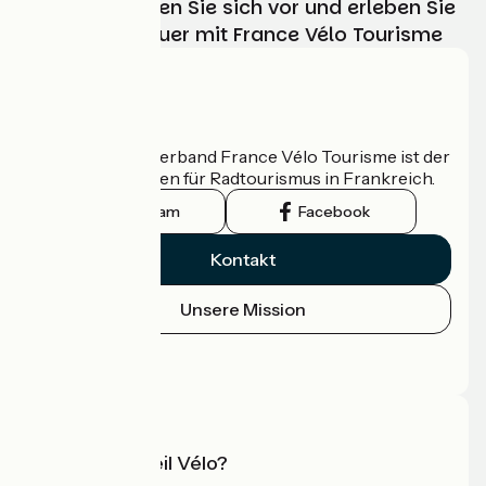
Wählen, bereiten Sie sich vor und erleben Sie
Ihr Radabenteuer mit France Vélo Tourisme
Wer sind wir?
Der nationale Verband France Vélo Tourisme ist der
offizielle Leitfaden für Radtourismus in Frankreich.
Instagram
Facebook
Kontakt
Unsere Mission
Pressebereich
Profi-Bereich
Was ist Accueil Vélo?