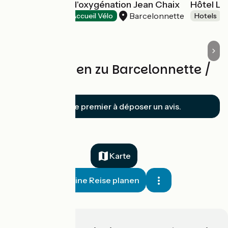
Centre sportif d'oxygénation Jean Chaix
Hôtel Le
Barcelonnette
Holiday villages
Accueil Vélo
Hotels
Bewertungen zu Barcelonnette /
Valberg
Soyez le premier à déposer un avis.
Karte
Meine Reise planen