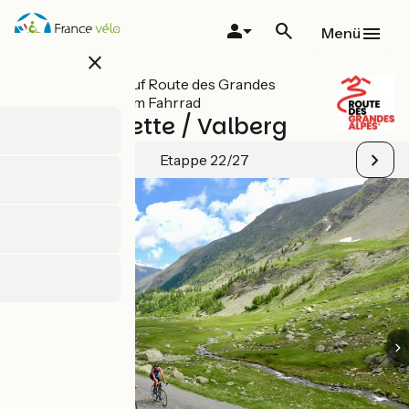
Direkt
zum
Menü
Inhalt
close
Alle Etappen auf Route des Grandes
Alpes® mit dem Fahrrad
Barcelonnette / Valberg
Etappe 22/27