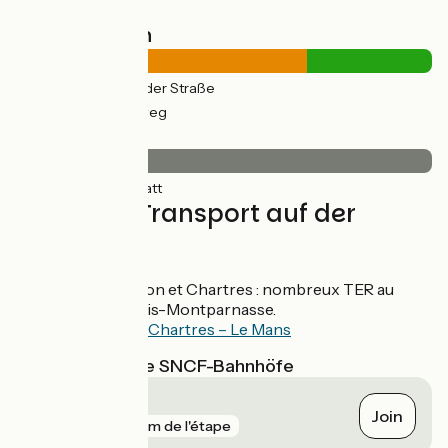
Straßentypen
14km
(70%) Auf der Straße
6km
(30%) Radweg
Belag
20km
(100%) Glatt
Züge und Transport auf der
Route
Gares de Maintenon et Chartres : nombreux TER au
départ et vers Paris-Montparnasse.
Ligne TER Paris – Chartres – Le Mans
Nächstgelegene SNCF-Bahnhöfe
Épernon
Join
gare
193 m de l'étape