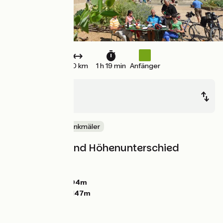
20 km
1 h 19 min
Anfänger
Maintenon
Chartres
Schlösser & Baudenkmäler
Steigungen und Höhenunterschied
Anstiege:
44m
Abstiege:
41m
Tiefster Punkt:
104m
Höchster Punkt:
147m