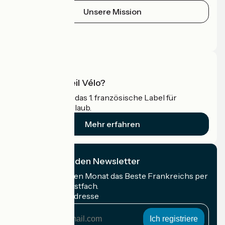
Unsere Mission
Pressebereich
Profi-Bereich
Was ist Accueil Vélo?
Accueil Vélo ist das 1. französische Label für
Radfahrer im Urlaub.
Mehr erfahren
Ich abonniere den Newsletter
Erhalten Sie jeden Monat das Beste Frankreichs per
Rad in Ihrem Postfach.
Meine E-Mail-Adresse
Meine
E-