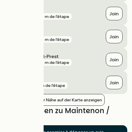
Maintenon
Join
gare
348 m de l'étape
Jouy
Join
gare
376 m de l'étape
La Villette Saint-Prest
Join
gare
945 m de l'étape
Saint-Piat
Join
gare
1 km de l'étape
Bahnhöfe in der Nähe auf der Karte anzeigen
Bewertungen zu Maintenon /
Chartres