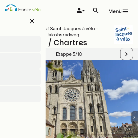
Direkt
zum
Menü
Inhalt
close
Alle Etappen auf Saint-Jacques à vélo -
Französischer Jakobsradweg
Maintenon / Chartres
Etappe 5/10