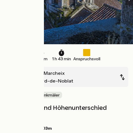
26 km
1 h 43 min
Anspruchsvoll
Châtelus-le-Marcheix
Saint-Léonard-de-Noblat
Schlösser & Baudenkmäler
Steigungen und Höhenunterschied
Anstiege:
324m
Abstiege:
407m
Tiefster Punkt:
303m