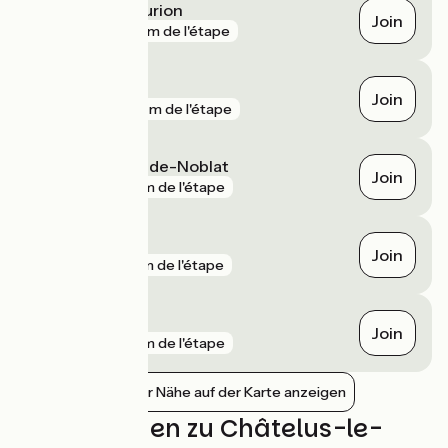
Saint-Priest-Taurion
Join
gare
331 m de l'étape
Brignac
Join
gare
819 m de l'étape
Saint-Léonard-de-Noblat
Join
gare
2 km de l'étape
Les Bardys
Join
gare
3 km de l'étape
Ambazac
Join
gare
7 km de l'étape
Bahnhöfe in der Nähe auf der Karte anzeigen
Bewertungen zu Châtelus-le-