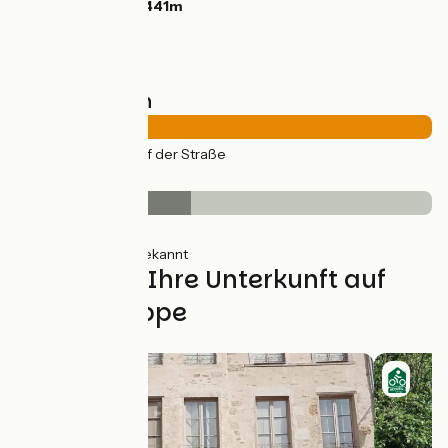
Höchster Punkt:
441m
Straßentypen
26km
(100%) Auf der Straße
Belag
11km
(42%) Glatt
15km
(58%) Unbekannt
Finden Sie Ihre Unterkunft auf
dieser Etappe