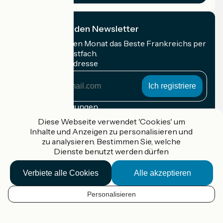
Ich abonniere den Newsletter
Erhalten Sie jeden Monat das Beste Frankreichs per
Rad in Ihrem Postfach.
Meine E-Mail-Adresse
Meine
E-
Mail-
Anmeldebedingungen
Adresse
Diese Webseite verwendet 'Cookies' um
Gefördert im Rahmen von Destination France
Inhalte und Anzeigen zu personalisieren und
zu analysieren. Bestimmen Sie, welche
Dienste benutzt werden dürfen
Verbiete alle Cookies
Alle akzeptieren
Accueil Vélo Pro
Kontakt
Rechtliche Informationen
Personalisieren
DE
Kontakt
Privacy policy
Réalisation :
StudioJuillet
et
France Vélo Tourisme