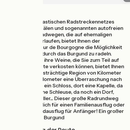
Dank eines fantastischen Radstreckennetzes
entlang von Kanälen und sogenannten autofreien
Voies Vertes-Radwegen, die auf ehemaligen
Bahntrassen verlaufen, bietet Ihnen der
Radrundweg Tour de Bourgogne die Möglichkeit
kreuz und quer durch das Burgund zu radeln.
Renommiert für ihre Weine, die Sie zum Teil auf
der Radweinroute verkosten können, bietet Ihnen
diese geschichtsträchtige Region von Kilometer
(oder fast) zu Kilometer eine Überraschung nach
der anderen: da ein Schloss, dort eine Kapelle, da
ein Dorf, dort eine Schleuse, da noch ein Dorf,
dort ein Weinkeller... Dieser große Radrundweg
eignet sich herrlich für einen Familienausflug oder
einen ersten Radausflug für Anfänger! Ein großer
Radrundweg im Burgund