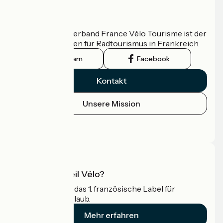
Wer sind wir?
Der nationale Verband France Vélo Tourisme ist der
offizielle Leitfaden für Radtourismus in Frankreich.
Instagram
Facebook
Kontakt
Unsere Mission
Pressebereich
Profi-Bereich
Was ist Accueil Vélo?
Accueil Vélo ist das 1. französische Label für
Radfahrer im Urlaub.
Mehr erfahren