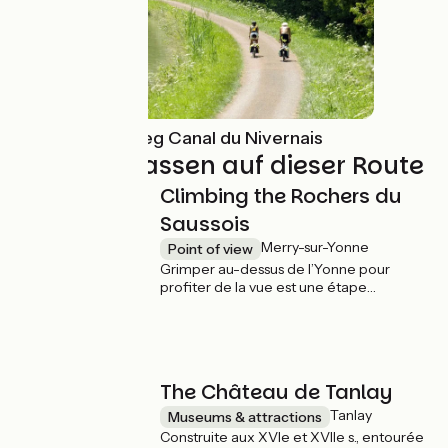
Radwanderweg Canal du Nivernais
Nicht verpassen auf dieser Route
Climbing the Rochers du
Saussois
Merry-sur-Yonne
Point of view
Grimper au-dessus de l’Yonne pour
profiter de la vue est une étape
incontournable sur votre route. Les
rochers du Saussois, à Merry-sur-Yonne,
vestiges d’une ancienne barre de corail
formée au jurassique, offrent de
nombreuses possibilités d’escalade pour
The Château de Tanlay
observer le ruban de l’Yonne depuis leur
sommet quelque 60 mètres plus haut.
Tanlay
Museums & attractions
Construite aux XVIe et XVIIe s., entourée