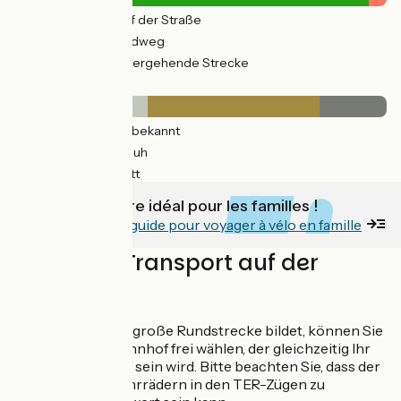
204km
(31%) Auf der Straße
461km
(69%) Radweg
12km
(5%) Vorübergehende Strecke
Belag
253km
(38%) Unbekannt
286km
(49%) Rauh
127km
(19%) Glatt
C'est un itinéraire idéal pour les familles !
Découvrez notre guide pour voyager à vélo en famille
Züge und Transport auf der
Route
Da die Route eine große Rundstrecke bildet, können Sie
Ihren Abfahrtsbahnhof frei wählen, der gleichzeitig Ihr
Ankunftsbahnhof sein wird. Bitte beachten Sie, dass der
Transport von Fahrrädern in den TER-Zügen zu