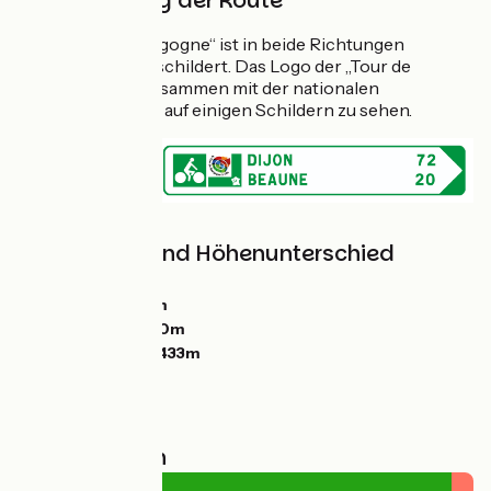
Beschilderung der Route
Die „Tour de Bourgogne“ ist in beide Richtungen
vollständig ausgeschildert. Das Logo der „Tour de
Bourgogne“ ist zusammen mit der nationalen
Kennnummer V51 auf einigen Schildern zu sehen.
Steigungen und Höhenunterschied
Anstiege:
1416m
Abstiege:
1420m
Tiefster Punkt:
80m
Höchster Punkt:
433m
Straßentypen