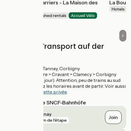
Domaine des Carriers - La Maison des
La Boule
Compagnons
Hotels
Lodgings and furnished rentals
Accueil Vélo
Chevroches
Züge und Transport auf der
Route
Gare de Clamecy, Tannay, Corbigny
TER Paris > Auxerre > Cravant > Clamecy > Corbigny
(environ 5 trains / jour). Attention, peu de trains au sud
de Cravant, vérifiez les horaires avant de partir. Voir aussi
la solution par
navette privée
.
Nächstgelegene SNCF-Bahnhöfe
Flez-Cuzy - Tannay
Join
gare
161 m de l'étape