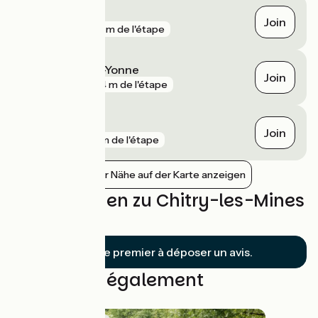
Clamecy
Join
gare
281 m de l'étape
Coulanges-sur-Yonne
Join
gare
724 m de l'étape
Corbigny
Join
gare
3 km de l'étape
Bahnhöfe in der Nähe auf der Karte anzeigen
Bewertungen zu Chitry-les-Mines
/ Clamecy
Soyez le premier à déposer un avis.
Découvrez également