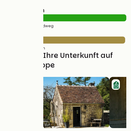
Straßentypen
32km
(100%) Radweg
Belag
32km
(99%) Rauh
Finden Sie Ihre Unterkunft auf
dieser Etappe