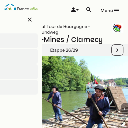
Direkt
zum
Menü
Inhalt
close
Alle Etappen auf Tour de Bourgogne –
Burgund-Radrundweg
Chitry-les-Mines / Clamecy
Etappe 26/29