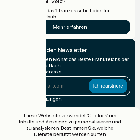
Was ist Accueil Vélo?
Accueil Vélo ist das 1. französische Label für
Radfahrer im Urlaub.
Mehr erfahren
Ich abonniere den Newsletter
Erhalten Sie jeden Monat das Beste Frankreichs per
Rad in Ihrem Postfach.
Meine E-Mail-Adresse
Meine
E-
Mail-
Anmeldebedingungen
Adresse
Gefördert im Rahmen von Destination France
Diese Webseite verwendet 'Cookies' um
Inhalte und Anzeigen zu personalisieren und
zu analysieren. Bestimmen Sie, welche
Dienste benutzt werden dürfen