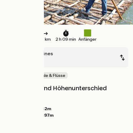
32 km
2 h 09 min
Anfänger
Chitry-les-Mines
Clamecy
Malerische Kanäle & Flüsse
Steigungen und Höhenunterschied
Anstiege:
59m
Abstiege:
104m
Tiefster Punkt:
142m
Höchster Punkt:
197m