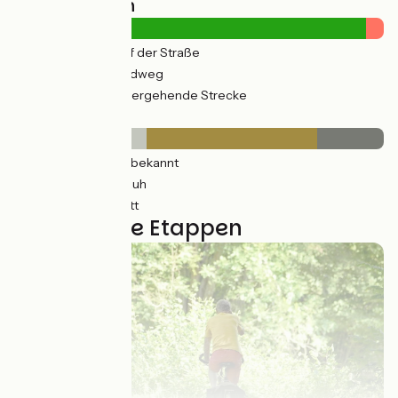
Straßentypen
204km
(31%) Auf der Straße
461km
(69%) Radweg
12km
(5%) Vorübergehende Strecke
Belag
253km
(38%) Unbekannt
286km
(49%) Rauh
127km
(19%) Glatt
29 genutzte Etappen