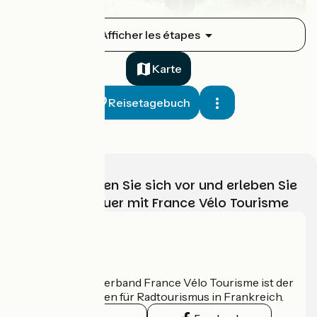
Migennes / St-Florentin
Afficher les étapes
1
18 km
1 h 11 min
Mittel / Gute Grundkondition
Karte
Reisetagebuch
Wählen, bereiten Sie sich vor und erleben Sie
Ihr Radabenteuer mit France Vélo Tourisme
St-Florentin / Tonnerre
2
26 km
1 h 42 min
Mittel / Gute Grundkondition
Wer sind wir?
Der nationale Verband France Vélo Tourisme ist der
offizielle Leitfaden für Radtourismus in Frankreich.