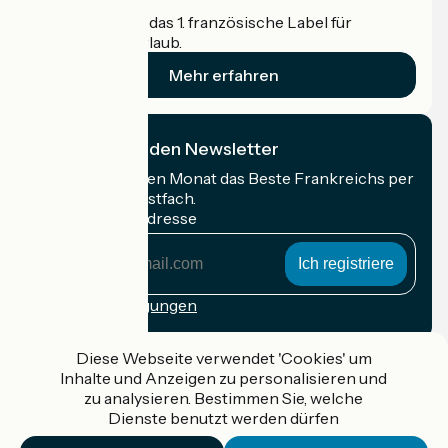
Accueil Vélo ist das 1. französische Label für
Radfahrer im Urlaub.
Mehr erfahren
Ich abonniere den Newsletter
Erhalten Sie jeden Monat das Beste Frankreichs per
Rad in Ihrem Postfach.
Meine E-Mail-Adresse
Meine
E-
Mail-
Anmeldebedingungen
Adresse
Gefördert im Rahmen von Destination France
Diese Webseite verwendet 'Cookies' um
Inhalte und Anzeigen zu personalisieren und
zu analysieren. Bestimmen Sie, welche
Dienste benutzt werden dürfen
Accueil Vélo Pro