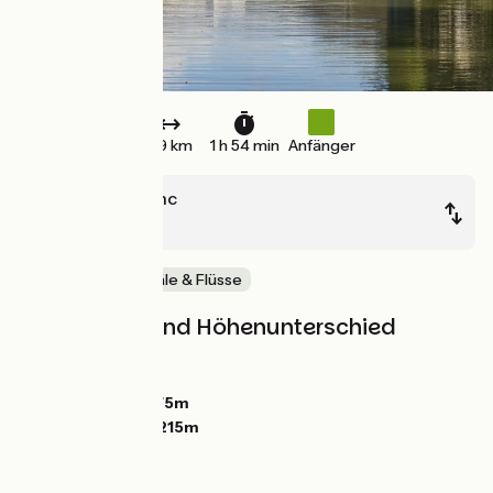
29 km
1 h 54 min
Anfänger
Ancy-le-Franc
Montbard
Malerische Kanäle & Flüsse
Steigungen und Höhenunterschied
Anstiege:
33m
Abstiege:
0m
Tiefster Punkt:
175m
Höchster Punkt:
215m