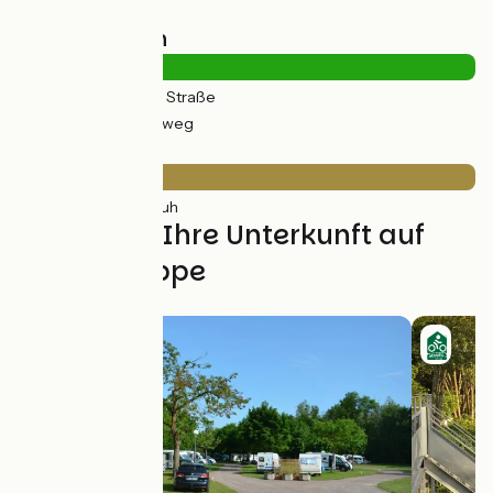
Straßentypen
1km
(4%) Auf der Straße
28km
(96%) Radweg
Belag
29km
(100%) Rauh
Finden Sie Ihre Unterkunft auf
dieser Etappe