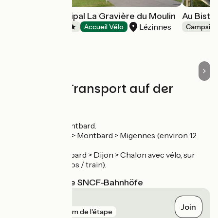
Camping Municipal La Gravière du Moulin
Au Bistr
Lézinnes
Campsites
Accueil Vélo
Campsite
Züge und Transport auf der
Route
Gare de Nuits, Montbard.
TER Dijon > Nuits > Montbard > Migennes (environ 12
trains / jour).
TGV Paris > Montbard > Dijon > Chalon avec vélo, sur
réservation (6 vélos / train).
Nächstgelegene SNCF-Bahnhöfe
Montbard
Join
gare
215 m de l'étape