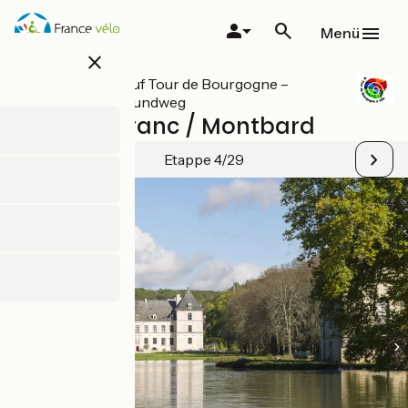
Direkt
zum
Menü
Inhalt
close
Alle Etappen auf Tour de Bourgogne –
Burgund-Radrundweg
Ancy-le-Franc / Montbard
Etappe 4/29