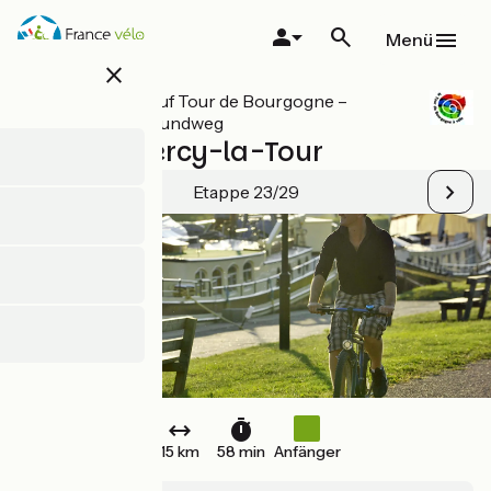
Direkt
zum
Menü
Inhalt
close
Alle Etappen auf Tour de Bourgogne –
Burgund-Radrundweg
Decize / Cercy-la-Tour
Etappe 23/29
15 km
58 min
Anfänger