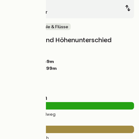
Decize
Cercy-la-Tour
Malerische Kanäle & Flüsse
Steigungen und Höhenunterschied
Anstiege:
0m
Abstiege:
0m
Tiefster Punkt:
189m
Höchster Punkt:
199m
Straßentypen
15km
(100%) Radweg
Belag
15km
(100%) Rauh