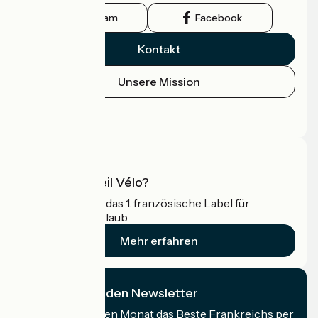
Instagram
Facebook
Kontakt
Unsere Mission
Pressebereich
Profi-Bereich
Was ist Accueil Vélo?
Accueil Vélo ist das 1. französische Label für
Radfahrer im Urlaub.
Mehr erfahren
Ich abonniere den Newsletter
Erhalten Sie jeden Monat das Beste Frankreichs per