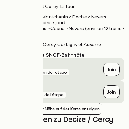
Gares de Decize et Cercy-la-Tour.
TER Dijon > Montchanin > Decize > Nevers
(environ 9 trains / jour).
Intercité Paris > Cosne > Nevers (environ 12 trains /
jour).
Pas de train entre Cercy, Corbigny et Auxerre
Nächstgelegene SNCF-Bahnhöfe
Decize
Join
gare
129 m de l'étape
Cercy-la-Tour
Join
gare
1 km de l'étape
Bahnhöfe in der Nähe auf der Karte anzeigen
Bewertungen zu Decize / Cercy-
la-Tour