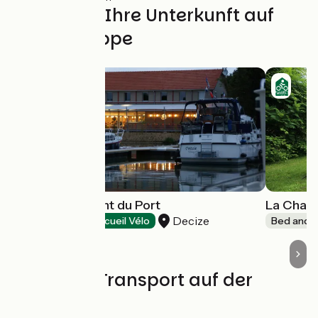
Finden Sie Ihre Unterkunft auf
dieser Etappe
Hôtel-Restaurant du Port
La Chau
Decize
Hotels
Accueil Vélo
Bed and b
Züge und Transport auf der
Route