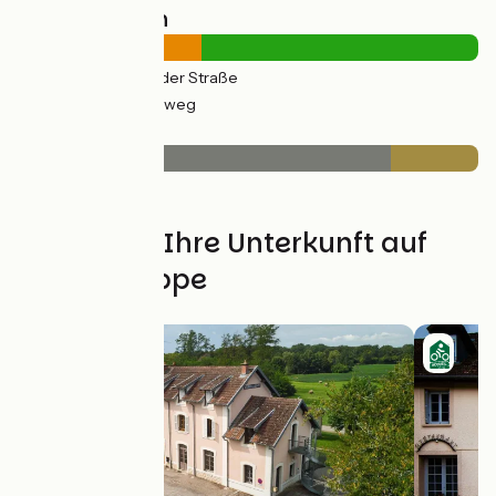
Straßentypen
15km
(40%) Auf der Straße
23km
(60%) Radweg
Belag
31km
(81%) Glatt
7km
(19%) Rauh
Finden Sie Ihre Unterkunft auf
dieser Etappe