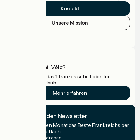
Kontakt
Unsere Mission
Pressebereich
Profi-Bereich
Was ist Accueil Vélo?
Accueil Vélo ist das 1. französische Label für
Radfahrer im Urlaub.
Mehr erfahren
Ich abonniere den Newsletter
Erhalten Sie jeden Monat das Beste Frankreichs per
Rad in Ihrem Postfach.
Meine E-Mail-Adresse