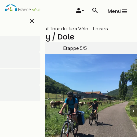
Direkt
zum
Menü
Inhalt
close
Alle Etappen auf Tour du Jura Vélo - Loisirs
Chaumergy / Dole
Etappe 5/5