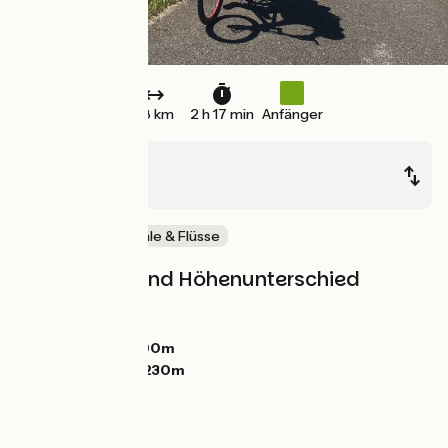
38 km
2 h 17 min
Anfänger
Chaumergy
Dole
Malerische Kanäle & Flüsse
Steigungen und Höhenunterschied
Anstiege:
86m
Abstiege:
96m
Tiefster Punkt:
190m
Höchster Punkt:
230m