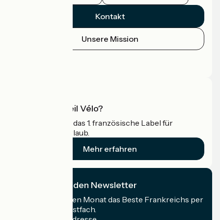
Kontakt
Unsere Mission
Pressebereich
Profi-Bereich
Was ist Accueil Vélo?
Accueil Vélo ist das 1. französische Label für
Radfahrer im Urlaub.
Mehr erfahren
Ich abonniere den Newsletter
Erhalten Sie jeden Monat das Beste Frankreichs per
Rad in Ihrem Postfach.
Meine E-Mail-Adresse