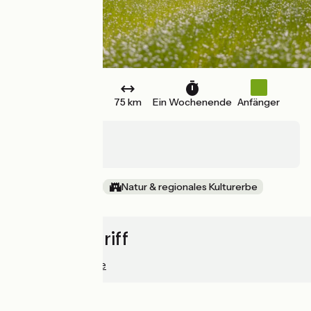
Einfache Fahrt
75 km
Ein Wochenende
Anfänger
Dieppe
Fécamp
Alte Eisenbahn
Natur & regionales Kulturerbe
Schnellzugriff
Routenvorschläge