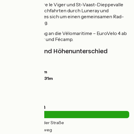
Zwischen St-Pierre le Viger und St-Vaast-Dieppevalle
sowie bei den Durchfahrten durch Luneray und
Colleville handelt es sich um einen gemeinsamen Rad-
und Fußgängerweg.
Direkte Anbindung an die Vélomaritime – EuroVelo 4 ab
Pourville-sur-Mer und Fécamp.
Steigungen und Höhenunterschied
Anstiege:
360m
Abstiege:
351m
Tiefster Punkt:
4m
Höchster Punkt:
131m
Straßentypen
19km
(25%) Auf der Straße
56km
(75%) Radweg