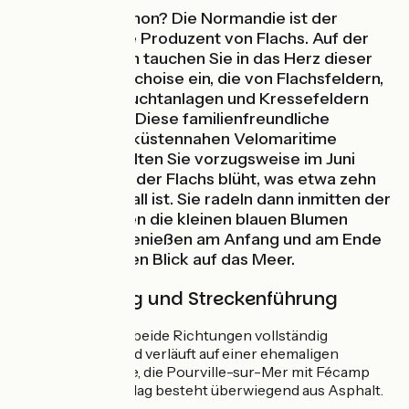
Wussten Sie schon? Die Normandie ist der
weltweit größte Produzent von Flachs. Auf der
Véloroute du Lin tauchen Sie in das Herz dieser
Normandie Cauchoise ein, die von Flachsfeldern,
Teichen, Fischzuchtanlagen und Kressefeldern
durchzogen ist. Diese familienfreundliche
Alternative zur küstennahen Velomaritime
(EuroVelo 4) sollten Sie vorzugsweise im Juni
befahren, wenn der Flachs blüht, was etwa zehn
Tage lang der Fall ist. Sie radeln dann inmitten der
Felder, auf denen die kleinen blauen Blumen
sprießen, und genießen am Anfang und am Ende
Ihrer Radtour den Blick auf das Meer.
Beschilderung und Streckenführung
Die Strecke ist in beide Richtungen vollständig
ausgeschildert und verläuft auf einer ehemaligen
Eisenbahnstrecke, die Pourville-sur-Mer mit Fécamp
verbindet. Der Belag besteht überwiegend aus Asphalt.