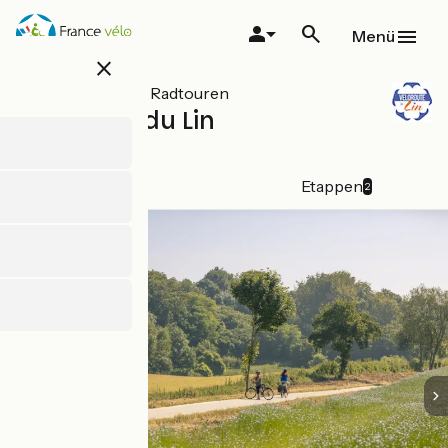
Direkt
zum
Menü
Inhalt
close
Alle Arten von Radtouren
Véloroute du Lin
Abkürzung
Details
Etappen
2