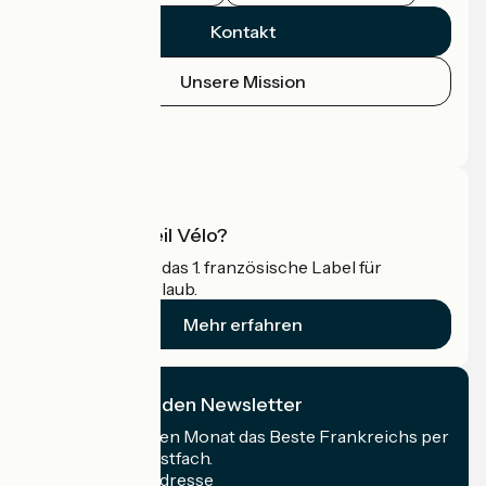
Kontakt
Unsere Mission
Pressebereich
Profi-Bereich
Was ist Accueil Vélo?
Accueil Vélo ist das 1. französische Label für
Radfahrer im Urlaub.
Mehr erfahren
Ich abonniere den Newsletter
Erhalten Sie jeden Monat das Beste Frankreichs per
Rad in Ihrem Postfach.
Meine E-Mail-Adresse