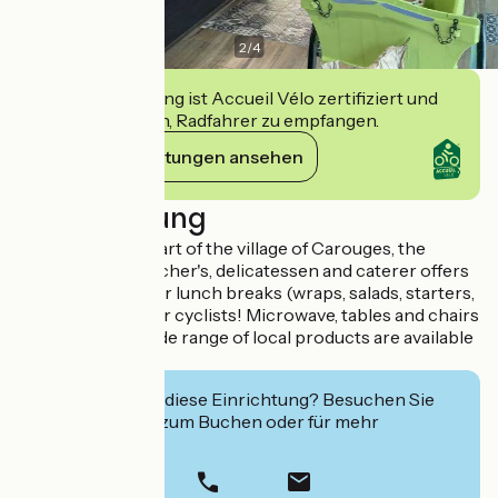
2
/
4
Diese Einrichtung ist Accueil Vélo zertifiziert und
verpflichtet sich, Radfahrer zu empfangen.
Ihre Verpflichtungen ansehen
Beschreibung
Located in the heart of the village of Carouges, the
COULBAULT butcher's, delicatessen and caterer offers
a snack section for lunch breaks (wraps, salads, starters,
desserts...) Ideal for cyclists! Microwave, tables and chairs
are available. A wide range of local products are available
in our store.
Interessiert Sie diese Einrichtung? Besuchen Sie
deren Website zum Buchen oder für mehr
Informationen.