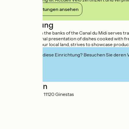
Ihre Verpflichtungen ansehen
Beschreibung
The restaurant on the banks of the Canal du Midi serves tr
Surprisingly original presentation of dishes cooked with fr
Our chef, a fan of our local land, strives to showcase prod
Interessiert Sie diese Einrichtung? Besuchen Sie deren
Localisation
4 allée des Cyprès 11120 Ginestas