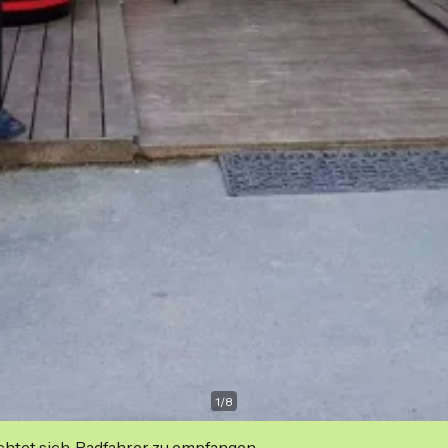
1
/
8
ichtet sich, Radfahrer zu empfangen.