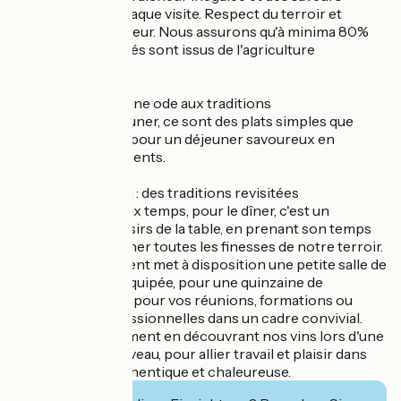
authentiques à chaque visite. Respect du terroir et
créativité à l'honneur. Nous assurons qu'à minima 80%
des produits utilisés sont issus de l'agriculture
biologique.
Menu Déjeuner : une ode aux traditions
Servi pour le déjeuner, ce sont des plats simples que
nous proposons, pour un déjeuner savoureux en
quelques mouvements.
Menu dégustation : des traditions revisitées
En trois, cinq ou six temps, pour le dîner, c'est un
invitation aux plaisirs de la table, en prenant son temps
et en allant chercher toutes les finesses de notre terroir.
Notre établissement met à disposition une petite salle de
séminaire toute équipée, pour une quinzaine de
personnes. Idéale pour vos réunions, formations ou
rencontres professionnelles dans un cadre convivial.
Prolongez ce moment en découvrant nos vins lors d'une
dégustation au caveau, pour allier travail et plaisir dans
une ambiance authentique et chaleureuse.