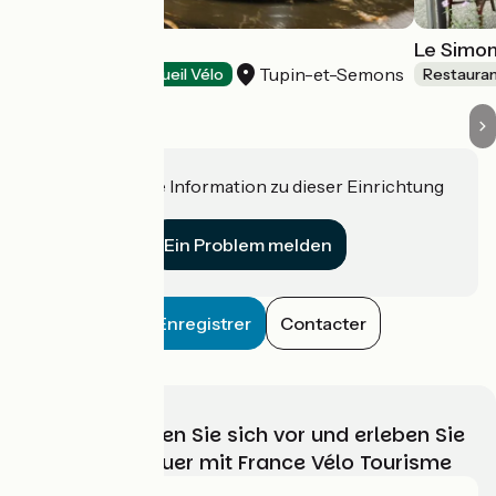
Les Gagères
Le Simon
Tupin-et-Semons
Restaurants
Accueil Vélo
Restaura
Haben Sie eine Information zu dieser Einrichtung
für uns?
Ein Problem melden
Enregistrer
Contacter
Wählen, bereiten Sie sich vor und erleben Sie
Ihr Radabenteuer mit France Vélo Tourisme