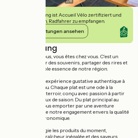
2
/
8
Diese Einrichtung ist Accueil Vélo zertifiziert und
verpflichtet sich, Radfahrer zu empfangen.
Ihre Verpflichtungen ansehen
Beschreibung
Vous êtes chez nous, vous êtes chez vous. C'est un
endroit pour créer des souvenirs, partager des rires et
déguster la véritable essence de notre région.
Plongez dans une expérience gustative authentique à
travers notre menu. Chaque plat est une ode à la
richesse de notre terroir, conçu avec passion à partir
d'ingrédients locaux de saison. Du plat principal au
dessert, laissez-vous emporter par une aventure
culinaire qui reflète notre engagement envers la qualité
et la tradition bistronomique.
Notre chef privilégie les produits du moment,
garantissant une fraîcheur inégalée et des saveurs