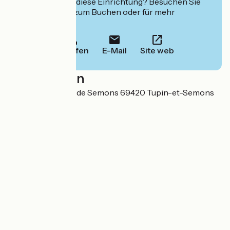
Interessiert Sie diese Einrichtung? Besuchen Sie
deren Website zum Buchen oder für mehr
Informationen.
Anrufen
E-Mail
Site web
Localisation
1 Ancienne Route de Semons 69420 Tupin-et-Semons