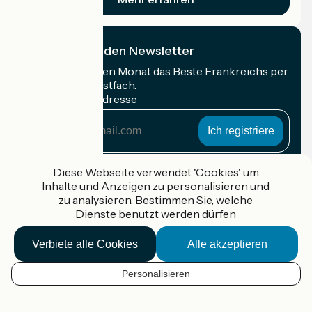
Ich abonniere den Newsletter
Erhalten Sie jeden Monat das Beste Frankreichs per
Rad in Ihrem Postfach.
Meine E-Mail-Adresse
Meine
E-
Mail-
Anmeldebedingungen
Adresse
Diese Webseite verwendet 'Cookies' um
Inhalte und Anzeigen zu personalisieren und
Gefördert im Rahmen von Destination France
zu analysieren. Bestimmen Sie, welche
Dienste benutzt werden dürfen
Verbiete alle Cookies
Alle akzeptieren
Accueil Vélo Pro
Kontakt
Personalisieren
Rechtliche Informationen
DE
Kontakt
Privacy policy