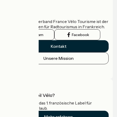
Wer sind wir?
Der nationale Verband France Vélo Tourisme ist der
offizielle Leitfaden für Radtourismus in Frankreich.
Instagram
Facebook
Kontakt
Unsere Mission
Pressebereich
Profi-Bereich
Was ist Accueil Vélo?
Accueil Vélo ist das 1. französische Label für
Radfahrer im Urlaub.
Mehr erfahren