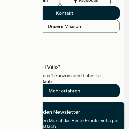
Instagram
Facebook
Kontakt
Unsere Mission
Pressebereich
Profi-Bereich
Was ist Accueil Vélo?
Accueil Vélo ist das 1. französische Label für
Radfahrer im Urlaub.
Mehr erfahren
Ich abonniere den Newsletter
Erhalten Sie jeden Monat das Beste Frankreichs per
Rad in Ihrem Postfach.