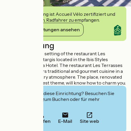
2
/
2
Diese Einrichtung ist Accueil Vélo zertifiziert und
verpflichtet sich, Radfahrer zu empfangen.
Ihre Verpflichtungen ansehen
Beschreibung
Enjoy the relaxing setting of the restaurant Les
Terrasses de Montargis located in the Ibis Styles
Montargis Arboria Hotel. The restaurant Les Terrasses
de Montargis offers traditional and gourmet cuisine in a
friendly and country atmosphere. The place, renovated
according to a forest theme, will know how to charm you.
Interessiert Sie diese Einrichtung? Besuchen Sie
deren Website zum Buchen oder für mehr
Informationen.
Anrufen
E-Mail
Site web