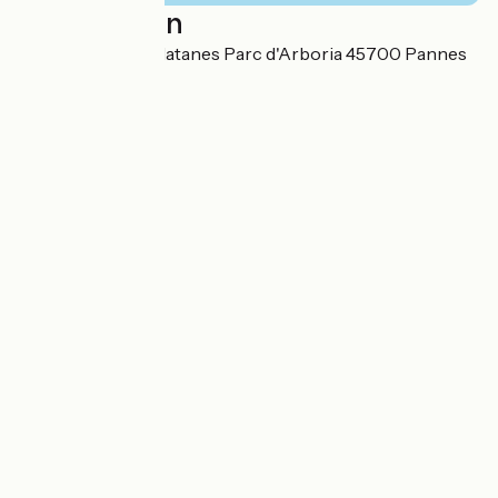
Localisation
805 avenue des Platanes Parc d'Arboria 45700 Pannes