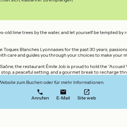
-old lime trees by the water, and let yourself be tempted by r
he Toques Blanches Lyonnaises for the past 30 years, passionat
 with care and guides you through your choices to make your me
e Saône, the restaurant Émile Job is proud to hold the “Accuei
ng stop, a peaceful setting, and a gourmet break to recharge th
 Website zum Buchen oder für mehr Informationen.
Anrufen
E-Mail
Site web