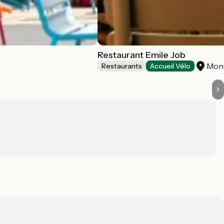
Restaurant Emile Job
Mon
Restaurants
Accueil Vélo