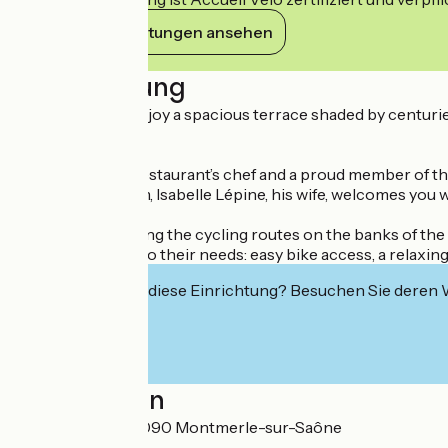
Ihre Verpflichtungen ansehen
Beschreibung
On sunny days, enjoy a spacious terrace shaded by centuries
ingredients.
Éric Lépine, the restaurant’s chef and a proud member of t
In the dining room, Isabelle Lépine, his wife, welcomes you
Ideally located along the cycling routes on the banks of th
services tailored to their needs: easy bike access, a relaxi
Interessiert Sie diese Einrichtung? Besuchen Sie deren
Localisation
12 rue du Pont 01090 Montmerle-sur-Saône