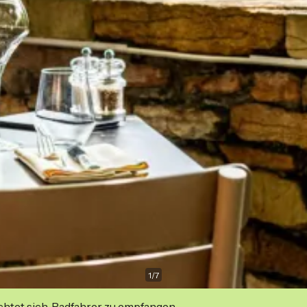
1
/
7
ichtet sich, Radfahrer zu empfangen.