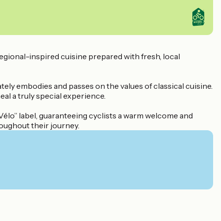
egional-inspired cuisine prepared with fresh, local
ely embodies and passes on the values of classical cuisine.
al a truly special experience.
l Vélo” label, guaranteeing cyclists a warm welcome and
roughout their journey.