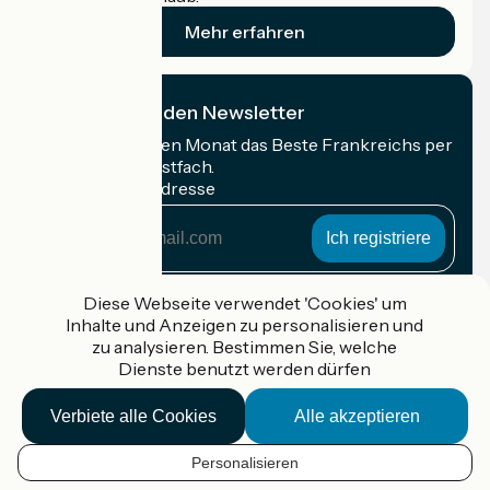
Mehr erfahren
Ich abonniere den Newsletter
Erhalten Sie jeden Monat das Beste Frankreichs per
Rad in Ihrem Postfach.
Meine E-Mail-Adresse
Meine
E-
Mail-
Anmeldebedingungen
Adresse
Diese Webseite verwendet 'Cookies' um
Inhalte und Anzeigen zu personalisieren und
Gefördert im Rahmen von Destination France
zu analysieren. Bestimmen Sie, welche
Dienste benutzt werden dürfen
Verbiete alle Cookies
Alle akzeptieren
Accueil Vélo Pro
Kontakt
Personalisieren
Rechtliche Informationen
DE