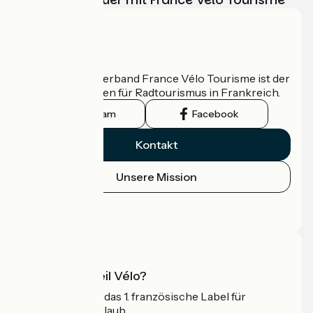
Wer sind wir?
Der nationale Verband France Vélo Tourisme ist der
offizielle Leitfaden für Radtourismus in Frankreich.
Instagram
Facebook
Kontakt
Unsere Mission
Pressebereich
Profi-Bereich
Was ist Accueil Vélo?
Accueil Vélo ist das 1. französische Label für
Radfahrer im Urlaub.