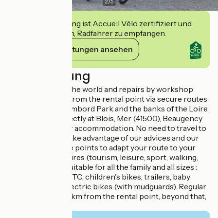
2
/
5
Diese Einrichtung ist Accueil Vélo zertifiziert und
verpflichtet sich, Radfahrer zu empfangen.
Ihre Verpflichtungen ansehen
Beschreibung
Bike hire all over the world and repairs by workshop
truck. Departure from the rental point via secure routes
1km from the Chambord Park and the banks of the Loire
river. Drop off directly at Blois, Mer (41500), Beaugency
stations or at your accommodation. No need to travel to
hire your bikes. Take advantage of our advices and our
specific departure points to adapt your route to your
level and your desires (tourism, leisure, sport, walking,
unusual...). Bikes suitable for all the family and all sizes :
mountain bikes, VTC, children's bikes, trailers, baby
seats, tandems, electric bikes (with mudguards). Regular
deliveries up to 15km from the rental point, beyond that,
please contact us.