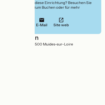
Interessiert Sie diese Einrichtung? Besuchen Sie
deren Website zum Buchen oder für mehr
Informationen.
E-Mail
Site web
Localisation
6 Rue Nationale 41500 Muides-sur-Loire