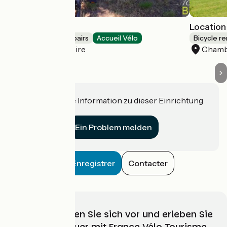
100% BIKE
Location
Bicycle rentals/ repairs
Accueil Vélo
Bicycle re
Muides-sur-Loire
Cham
Haben Sie eine Information zu dieser Einrichtung
für uns?
Ein Problem melden
Enregistrer
Contacter
Wählen, bereiten Sie sich vor und erleben Sie
Ihr Radabenteuer mit France Vélo Tourisme