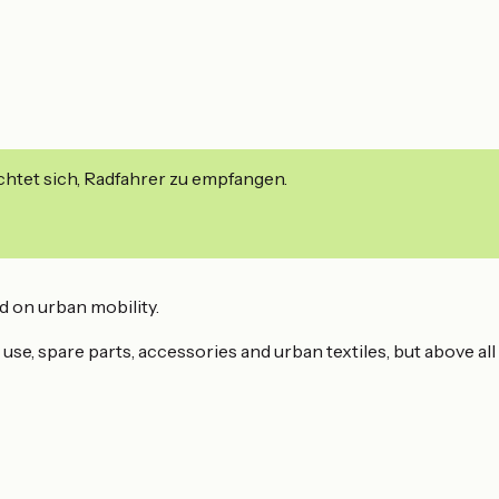
ichtet sich, Radfahrer zu empfangen.
d on urban mobility.
e use, spare parts, accessories and urban textiles, but above all