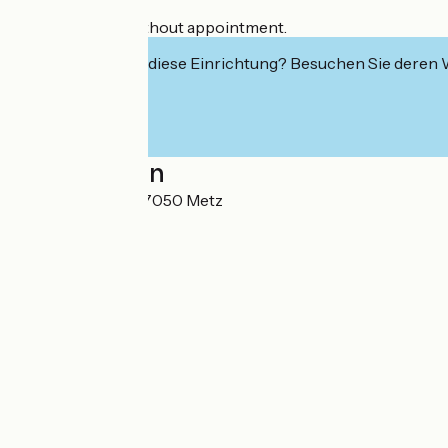
Minute repairs without appointment.
Interessiert Sie diese Einrichtung? Besuchen Sie deren
Localisation
8 rue Gambetta 57050 Metz