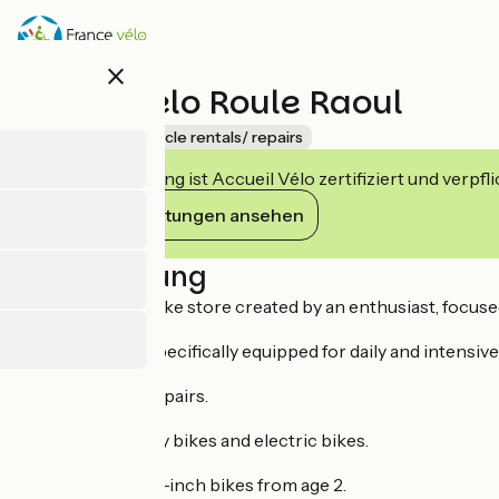
Direkt
zum
Inhalt
close
Atelier vélo Roule Raoul
Accueil Vélo
Bicycle rentals/ repairs
Diese Einrichtung ist Accueil Vélo zertifiziert und verpfl
Ihre Verpflichtungen ansehen
Beschreibung
Roule Raoul is a bike store created by an enthusiast, focuse
You'll find bikes specifically equipped for daily and intensiv
Cycle sales and repairs.
Specializing in city bikes and electric bikes.
Draisienne and 12-inch bikes from age 2.