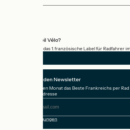
Pressebereich
Profi-Bereich
Was ist Accueil Vélo?
Accueil Vélo ist das 1. französische Label für Radfahrer i
Ich abonniere den Newsletter
Erhalten Sie jeden Monat das Beste Frankreichs per Rad 
Meine E-Mail-Adresse
Meine
E-
Mail-
Anmeldebedingungen
Adresse