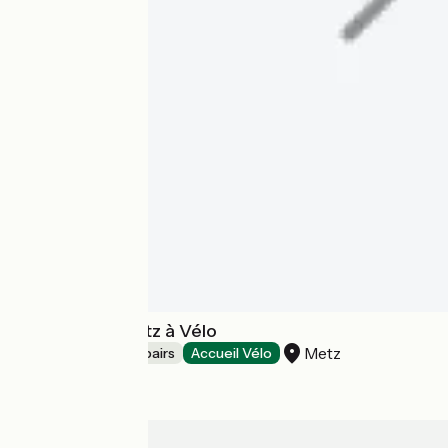
Association Metz à Vélo
Metz
Bicycle rentals/ repairs
Accueil Vélo