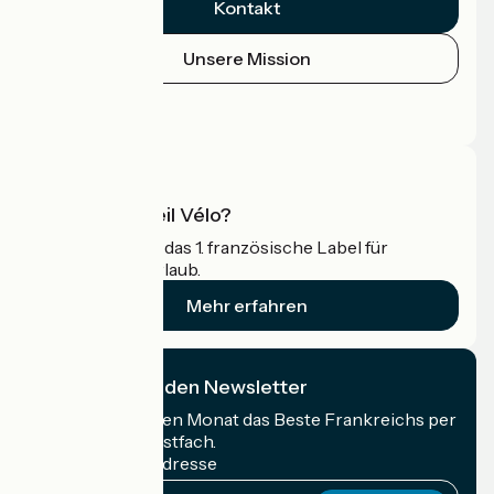
Kontakt
Unsere Mission
Pressebereich
Profi-Bereich
Was ist Accueil Vélo?
Accueil Vélo ist das 1. französische Label für
Radfahrer im Urlaub.
Mehr erfahren
Ich abonniere den Newsletter
Erhalten Sie jeden Monat das Beste Frankreichs per
Rad in Ihrem Postfach.
Meine E-Mail-Adresse