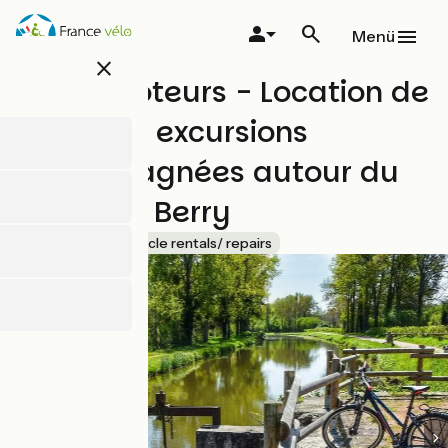
Direkt
zum
Menü
Inhalt
close
Aux Baboteurs - Location de
cycles et excursions
accompagnées autour du
canal de Berry
Accueil Vélo
Bicycle rentals/ repairs