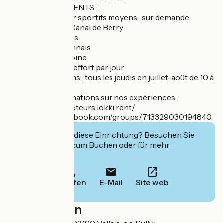
ACCOMPAGNEMENTS :
=> 2 formules pour sportifs moyens : sur demande
- Découverte du Canal de Berry
- Forêt de Tronçais
- Bocage bourbonnais
- Lieux de patrimoine
- Env. 30 à 50 km-effort par jour.
=> Babo Excursions : tous les jeudis en juillet-août de 10 à
17h
Pour plus d'informations sur nos expériences :
- https://aux-baboteurs.lokki.rent/
- https://www.facebook.com/groups/713329030194840.
Interessiert Sie diese Einrichtung? Besuchen Sie
deren Website zum Buchen oder für mehr
Informationen.
Anrufen
E-Mail
Site web
Localisation