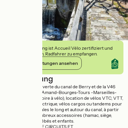
2
/
9
Diese Einrichtung ist Accueil Vélo zertifiziert und
verpflichtet sich, Radfahrer zu empfangen.
Ihre Verpflichtungen ansehen
Beschreibung
Au bord de la voie verte du canal de Berry et de la V46
Montluçon-Saint Amand-Bourges-Tours -Marseilles-
lès-Aubigny (La Loire à vélo), location de vélos VTC, VTT,
et à assistance électrique, vélos cargos ou tandems pour
des balades familiales le long et autour du canal, à partir
d'1/2 journée. Nombreux accessoires (hamac, siège,
follow me) pour bébés et enfants.
PROPOSITION DE CIRCUITS ET