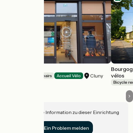
La Roue Tourne
Bourgog
vélos
Cluny
Bicycle rentals/ repairs
Accueil Vélo
Bicycle re
Haben Sie eine Information zu dieser Einrichtung
für uns?
Ein Problem melden