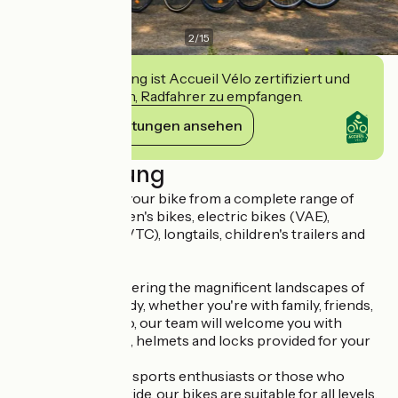
2
/
15
Diese Einrichtung ist Accueil Vélo zertifiziert und
verpflichtet sich, Radfahrer zu empfangen.
Ihre Verpflichtungen ansehen
Beschreibung
From Cluny, hire your bike from a complete range of
adult bikes, children's bikes, electric bikes (VAE),
mountain bikes (VTC), longtails, children's trailers and
baby seats.
Perfect for discovering the magnificent landscapes of
Southern Burgundy, whether you're with family, friends,
as a couple or solo, our team will welcome you with
quality equipment, helmets and locks provided for your
safety.
For nature lovers, sports enthusiasts or those who
prefer a leisurely ride, our bikes are suitable for all levels.