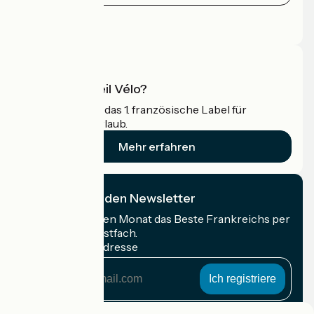
Pressebereich
Profi-Bereich
Was ist Accueil Vélo?
Accueil Vélo ist das 1. französische Label für
Radfahrer im Urlaub.
Mehr erfahren
Ich abonniere den Newsletter
Erhalten Sie jeden Monat das Beste Frankreichs per
Rad in Ihrem Postfach.
Meine E-Mail-Adresse
Meine
E-
Mail-
Anmeldebedingungen