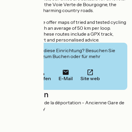
Take advantage of the Voie Verte de Bourgogne, the
towpaths or the charming country roads.
Short of ideas? We offer maps of tried and tested cycling
routes for sale, with an average of 50 km per loop.
Accessible to all, these routes include a GPX track,
telephone support and personalised advice.
Interessiert Sie diese Einrichtung? Besuchen Sie
deren Website zum Buchen oder für mehr
Informationen.
Anrufen
E-Mail
Site web
Localisation
Place des martyrs de la déportation - Ancienne Gare de
Cluny 71250 Cluny