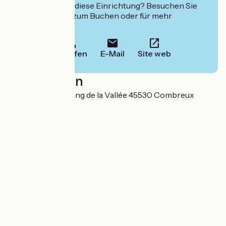
Interessiert Sie diese Einrichtung? Besuchen Sie
deren Website zum Buchen oder für mehr
Informationen.
Anrufen
E-Mail
Site web
Localisation
180 route de la Etang de la Vallée 45530 Combreux