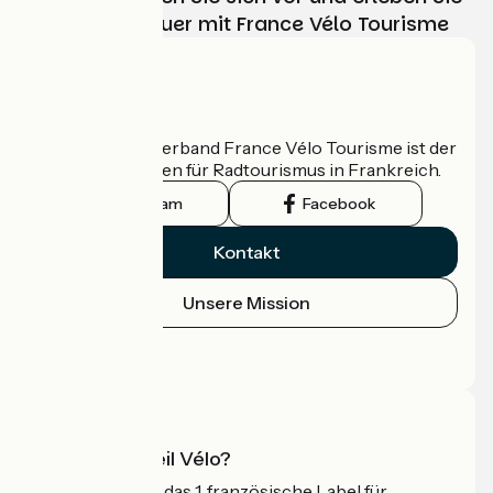
Ihr Radabenteuer mit France Vélo Tourisme
Wer sind wir?
Der nationale Verband France Vélo Tourisme ist der
offizielle Leitfaden für Radtourismus in Frankreich.
Instagram
Facebook
Kontakt
Unsere Mission
Pressebereich
Profi-Bereich
Was ist Accueil Vélo?
Accueil Vélo ist das 1. französische Label für