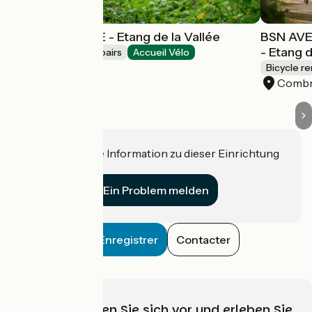
BSN AVENTURE - Etang de la Vallée
BSN AVE
- Etang d
Bicycle rentals/ repairs
Accueil Vélo
Combreux
Bicycle re
Comb
Haben Sie eine Information zu dieser Einrichtung
für uns?
Ein Problem melden
Enregistrer
Contacter
Wählen, bereiten Sie sich vor und erleben Sie