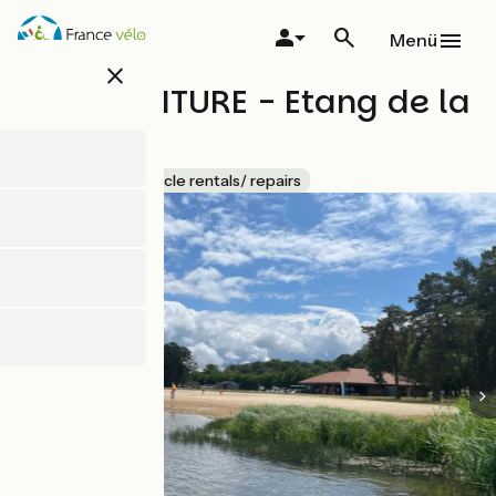
Direkt
zum
Menü
Inhalt
close
BSN AVENTURE - Etang de la
Vallée
Accueil Vélo
Bicycle rentals/ repairs