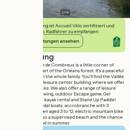
2
/
18
Diese Einrichtung ist Accueil Vélo zertifiziert und
verpflichtet sich, Radfahrer zu empfangen.
Ihre Verpflichtungen ansehen
Beschreibung
L'étang de la Vallée de Combreux is a little corner of
paradise in the heart of the Orléans forest. It's a peaceful
place to enjoy with the whole family. You'll find the Vallée
Snack Club in the leisure center building, where we offer
a full range of snacks. We also offer a range of leisure
activities: axe throwing, outdoor Escape game, Gel
Blaster, canoe and kayak rental and Stand Up Paddle!
New for 2024: 2 pedal boats, accrobranche with 3
courses for children aged 3 to 12, electric mountain bike
rentals. There's also a supervised beach and the chance
to swim in the pond in summer.