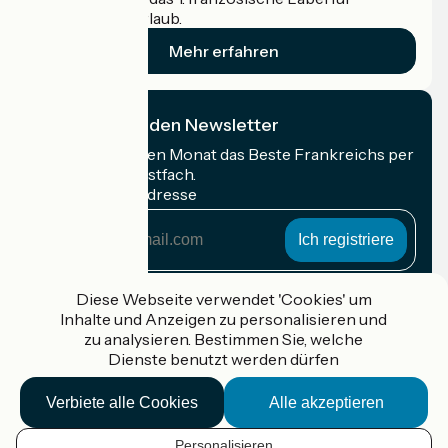
Radfahrer im Urlaub.
Mehr erfahren
Ich abonniere den Newsletter
Erhalten Sie jeden Monat das Beste Frankreichs per
Rad in Ihrem Postfach.
Meine E-Mail-Adresse
Meine
E-
Mail-
Anmeldebedingungen
Adresse
Diese Webseite verwendet 'Cookies' um
Inhalte und Anzeigen zu personalisieren und
Gefördert im Rahmen von Destination France
zu analysieren. Bestimmen Sie, welche
Dienste benutzt werden dürfen
Verbiete alle Cookies
Alle akzeptieren
Accueil Vélo Pro
Kontakt
Personalisieren