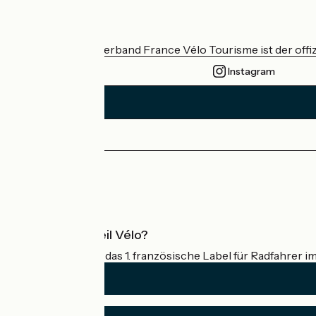
Wer sind wir?
Der nationale Verband France Vélo Tourisme ist der offiz
Instagram
Pressebereich
Profi-Bereich
Was ist Accueil Vélo?
Accueil Vélo ist das 1. französische Label für Radfahrer i