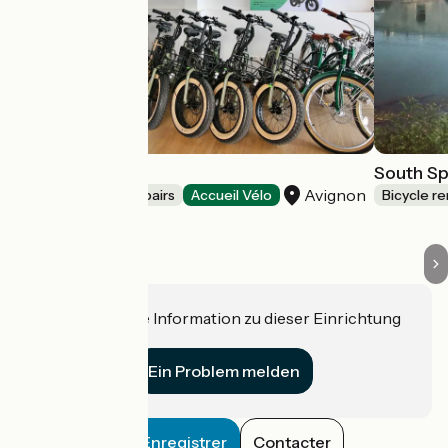
Axibike
South Spi
Avignon
Bicycle rentals/ repairs
Accueil Vélo
Bicycle re
Haben Sie eine Information zu dieser Einrichtung
für uns?
Ein Problem melden
Enregistrer
Contacter