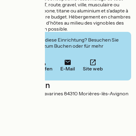
type de vélos : VTT, route, gravel, ville, musculaire ou
électrique, en carbone, titane ou aluminium et s'adapte à
vos besoins et votre budget. Hébergement en chambres
d'hôtes avec table d'hôtes au milieu des vignobles des
Coteaux d'Avignon possible.
Interessiert Sie diese Einrichtung? Besuchen Sie
deren Website zum Buchen oder für mehr
Informationen.
Anrufen
E-Mail
Site web
Localisation
791 Chemin des Lavarines 84310 Morières-lès-Avignon