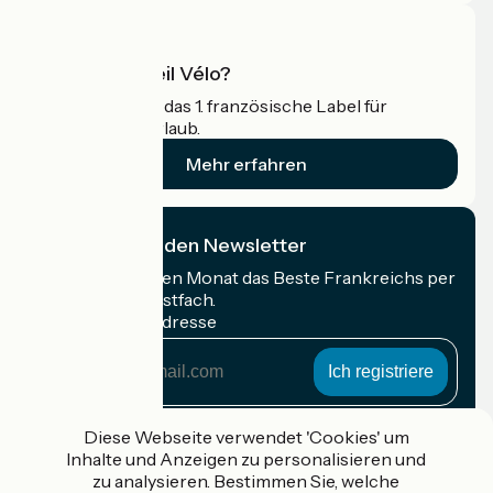
Was ist Accueil Vélo?
Accueil Vélo ist das 1. französische Label für
Radfahrer im Urlaub.
Mehr erfahren
Ich abonniere den Newsletter
Erhalten Sie jeden Monat das Beste Frankreichs per
Rad in Ihrem Postfach.
Meine E-Mail-Adresse
Meine
E-
Mail-
Anmeldebedingungen
Adresse
Diese Webseite verwendet 'Cookies' um
Inhalte und Anzeigen zu personalisieren und
Gefördert im Rahmen von Destination France
zu analysieren. Bestimmen Sie, welche