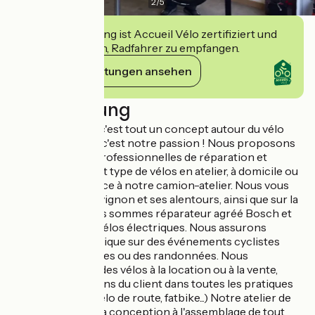
2
/
5
Diese Einrichtung ist Accueil Vélo zertifiziert und
verpflichtet sich, Radfahrer zu empfangen.
Ihre Verpflichtungen ansehen
Beschreibung
Cicada Concept, c'est tout un concept autour du vélo
parce que le vélo, c'est notre passion ! Nous proposons
des prestations professionnelles de réparation et
d'entretien de tout type de vélos en atelier, à domicile ou
tout autre lieu grâce à notre camion-atelier. Nous vous
dépannons sur Avignon et ses alentours, ainsi que sur la
VIA RHONA. Nous sommes réparateur agréé Bosch et
Bafang pour vos vélos électriques. Nous assurons
l'assistance technique sur des événements cyclistes
comme des courses ou des randonnées. Nous
proposons aussi des vélos à la location ou à la vente,
adaptés aux besoins du client dans toutes les pratiques
(vélo, VTT, VAE, vélo de route, fatbike...) Notre atelier de
fabrication va de la conception à l'assemblage de tout