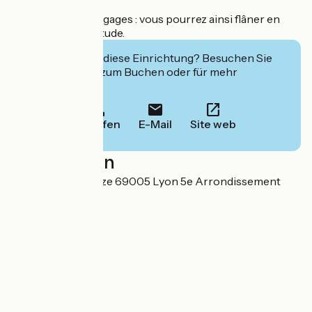
votre disposition
une consigne à bagages : vous pourrez ainsi flâner en
ville en toute quiétude.
Interessiert Sie diese Einrichtung? Besuchen Sie
deren Website zum Buchen oder für mehr
Informationen.
Anrufen
E-Mail
Site web
Localisation
88 quai Pierre Scize 69005 Lyon 5e Arrondissement