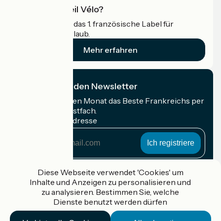
Was ist Accueil Vélo?
Accueil Vélo ist das 1. französische Label für
Radfahrer im Urlaub.
Mehr erfahren
Ich abonniere den Newsletter
Erhalten Sie jeden Monat das Beste Frankreichs per
Rad in Ihrem Postfach.
Meine E-Mail-Adresse
Meine
E-
Mail-
Anmeldebedingungen
Adresse
Diese Webseite verwendet 'Cookies' um
Inhalte und Anzeigen zu personalisieren und
Gefördert im Rahmen von Destination France
zu analysieren. Bestimmen Sie, welche
Dienste benutzt werden dürfen