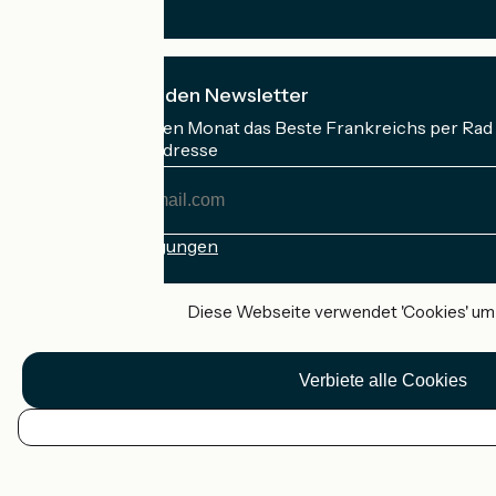
Ich abonniere den Newsletter
Erhalten Sie jeden Monat das Beste Frankreichs per Rad 
Meine E-Mail-Adresse
Meine
E-
Mail-
Anmeldebedingungen
Adresse
Gefördert im Rahmen von Destination France
Diese Webseite verwendet 'Cookies' um I
Verbiete alle Cookies
Accueil Vélo Pro
Kontakt
Rechtliche Informationen
DE
Kontakt
Privacy policy