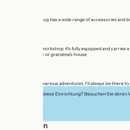
Cyclo Truck Le Shop has a wide range of accessories and bike
As for my mobile workshop, it's fully equipped and carries a
your place of work or grandma's house.
Throughout your various adventures, I'll always be there to 
Interessiert Sie diese Einrichtung? Besuchen Sie deren
Localisation