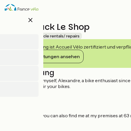
Direkt
zum
Inhalt
close
Cyclo Truck Le Shop
Accueil Vélo
Bicycle rentals/ repairs
Diese Einrichtung ist Accueil Vélo zertifiziert und verpfl
Ihre Verpflichtungen ansehen
Beschreibung
Let me introduce myself, Alexandre, a bike enthusiast since 
maintain and repair your bikes.
Since June 2023, you can also find me at my premises at 63 
companion!