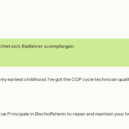
ichtet sich, Radfahrer zu empfangen.
my earliest childhood. I've got the CQP cycle technician quali
rue Principale in Bischoffsheim, to repair and maintain your 