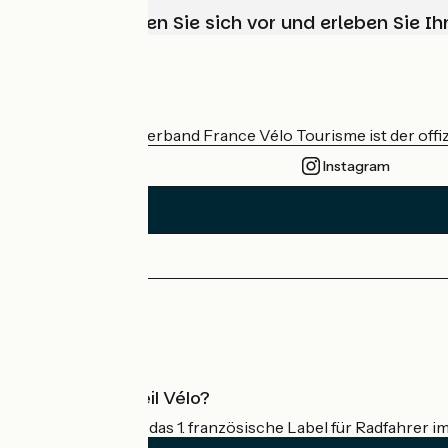
Wählen, bereiten Sie sich vor und erleben Sie 
Wer sind wir?
Der nationale Verband France Vélo Tourisme ist der offiz
Instagram
Pressebereich
Profi-Bereich
Was ist Accueil Vélo?
Accueil Vélo ist das 1. französische Label für Radfahrer i