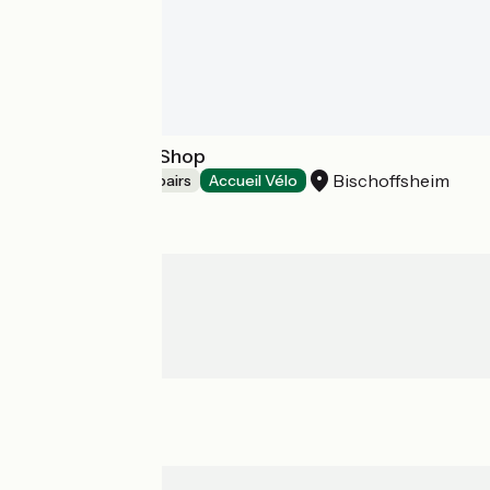
Cyclo Truck Le Shop
Bischoffsheim
Bicycle rentals/ repairs
Accueil Vélo