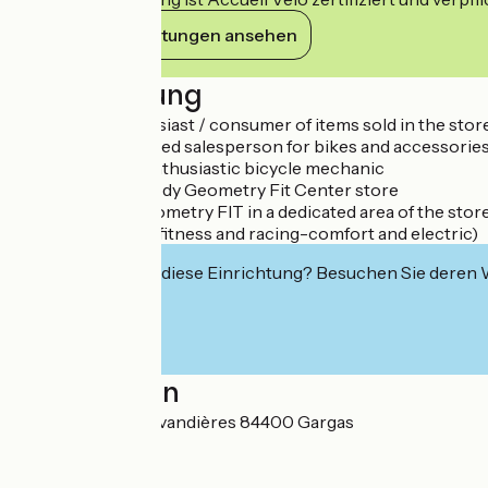
Ihre Verpflichtungen ansehen
Beschreibung
Passionate enthusiast / consumer of items sold in the store
Trained and qualified salesperson for bikes and accessories
State-qualified, enthusiastic bicycle mechanic
Postural study; Body Geometry Fit Center store
method: Body Geometry FIT in a dedicated area of the store
Road bike rental (fitness and racing-comfort and electric)
Interessiert Sie diese Einrichtung? Besuchen Sie deren
Localisation
289 avenue des lavandières 84400 Gargas