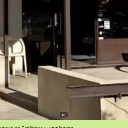
1
/
9
ichtet sich, Radfahrer zu empfangen.