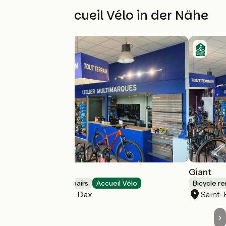
Weitere Accueil Vélo in der Nähe
Giant
Giant
Bicycle rentals/ repairs
Accueil Vélo
Bicycle re
Saint-Paul-lès-Dax
Saint-