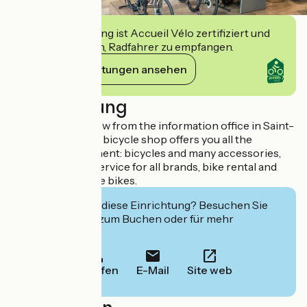
2
/
7
Diese Einrichtung ist Accueil Vélo zertifiziert und
verpflichtet sich, Radfahrer zu empfangen.
Ihre Verpflichtungen ansehen
Beschreibung
Just a stone's throw from the information office in Saint-
Paul-lès-Dax, this bicycle shop offers you all the
necessary equipment: bicycles and many accessories,
but also a repair service for all brands, bike rental and
electric assistance bikes.
Interessiert Sie diese Einrichtung? Besuchen Sie
deren Website zum Buchen oder für mehr
Informationen.
Anrufen
E-Mail
Site web