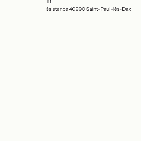
Localisation
573 avenue de la résistance 40990 Saint-Paul-lès-Dax