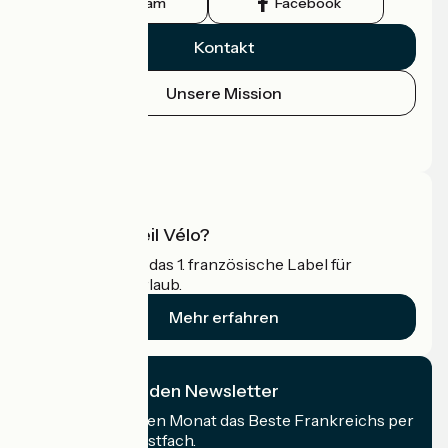
Instagram
Facebook
Kontakt
Unsere Mission
Pressebereich
Profi-Bereich
Was ist Accueil Vélo?
Accueil Vélo ist das 1. französische Label für
Radfahrer im Urlaub.
Mehr erfahren
Ich abonniere den Newsletter
Erhalten Sie jeden Monat das Beste Frankreichs per
Rad in Ihrem Postfach.