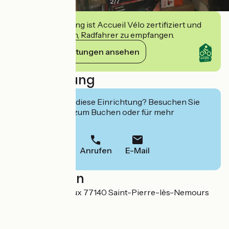
2
/
7
Diese Einrichtung ist Accueil Vélo zertifiziert und
verpflichtet sich, Radfahrer zu empfangen.
Ihre Verpflichtungen ansehen
Beschreibung
Interessiert Sie diese Einrichtung? Besuchen Sie
deren Website zum Buchen oder für mehr
Informationen.
Anrufen
E-Mail
Localisation
97 rue de Bagneaux 77140 Saint-Pierre-lès-Nemours