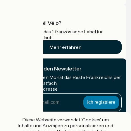
Was ist Accueil Vélo?
Accueil Vélo ist das 1. französische Label für
Radfahrer im Urlaub.
Mehr erfahren
Ich abonniere den Newsletter
Erhalten Sie jeden Monat das Beste Frankreichs per
Rad in Ihrem Postfach.
Meine E-Mail-Adresse
Meine
E-
Mail-
Anmeldebedingungen
Adresse
Diese Webseite verwendet 'Cookies' um
Inhalte und Anzeigen zu personalisieren und
Gefördert im Rahmen von Destination France