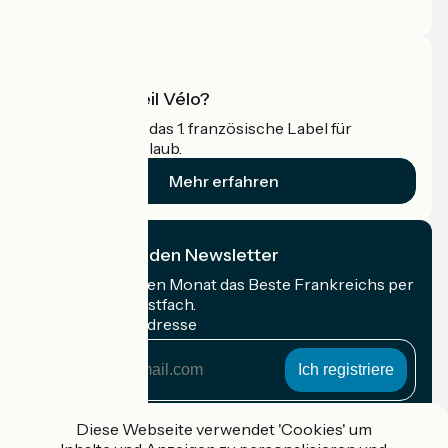
Profi-Bereich
Was ist Accueil Vélo?
Accueil Vélo ist das 1. französische Label für
Radfahrer im Urlaub.
Mehr erfahren
Ich abonniere den Newsletter
Erhalten Sie jeden Monat das Beste Frankreichs per
Rad in Ihrem Postfach.
Meine E-Mail-Adresse
Meine
E-
Mail-
Anmeldebedingungen
Adresse
Diese Webseite verwendet 'Cookies' um