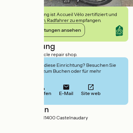
2
/
3
Diese Einrichtung ist Accueil Vélo zertifiziert und
verpflichtet sich, Radfahrer zu empfangen.
Ihre Verpflichtungen ansehen
Beschreibung
Bicycles hire. bicycle repair shop.
Interessiert Sie diese Einrichtung? Besuchen Sie
deren Website zum Buchen oder für mehr
Informationen.
Anrufen
E-Mail
Site web
Localisation
44 avenue Riquet 11400 Castelnaudary