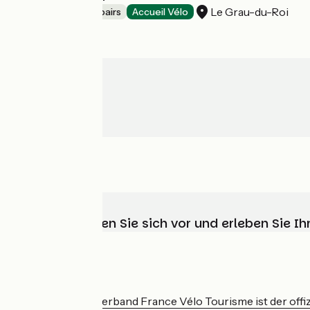
Le Grau-du-Roi
Bicycle rentals/ repairs
Accueil Vélo
Wählen, bereiten Sie sich vor und erleben Sie 
Wer sind wir?
Der nationale Verband France Vélo Tourisme ist der offiz