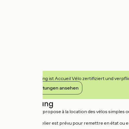
Diese Einrichtung ist Accueil Vélo zertifiziert und verpfl
Ihre Verpflichtungen ansehen
Beschreibung
Le Grau vélo vous propose à la location des vélos simples o
Réparation : un atelier est prévu pour remettre en état ou e