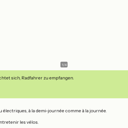
1
/
4
ichtet sich, Radfahrer zu empfangen.
u électriques, à la demi-journée comme à la journée.
ntretenir les vélos.