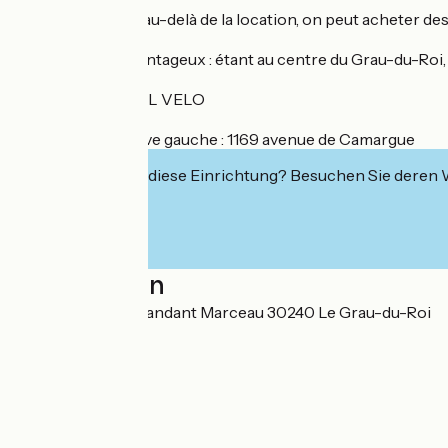
Vente/occasion : au-delà de la location, on peut acheter des 
Emplacement avantageux : étant au centre du Grau-du-Roi, id
explorer la zone.
Labelisé : ACCUEIL VELO
Autre adresse / rive gauche : 1169 avenue de Camargue
Interessiert Sie diese Einrichtung? Besuchen Sie deren
Localisation
4bis rue du commandant Marceau 30240 Le Grau-du-Roi