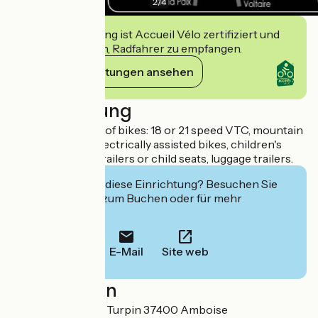
2
/
4
Diese Einrichtung ist Accueil Vélo zertifiziert und
verpflichtet sich, Radfahrer zu empfangen.
Ihre Verpflichtungen ansehen
Beschreibung
Rental of all types of bikes: 18 or 21 speed VTC, mountain
bikes, tandems, electrically assisted bikes, children's
bikes, followers, trailers or child seats, luggage trailers.
Interessiert Sie diese Einrichtung? Besuchen Sie
deren Website zum Buchen oder für mehr
Informationen.
E-Mail
Site web
Localisation
7 allée du Sergent Turpin 37400 Amboise