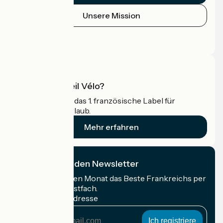
Unsere Mission
Pressebereich
Profi-Bereich
Was ist Accueil Vélo?
Accueil Vélo ist das 1. französische Label für
Radfahrer im Urlaub.
Mehr erfahren
Ich abonniere den Newsletter
Erhalten Sie jeden Monat das Beste Frankreichs per
Rad in Ihrem Postfach.
Meine E-Mail-Adresse
Meine