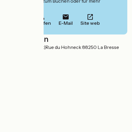
deren Website zum Buchen oder für mehr
Informationen.
Anrufen
E-Mail
Site web
Localisation
3 Rue du Hohneck|Rue du Hohneck 88250 La Bresse