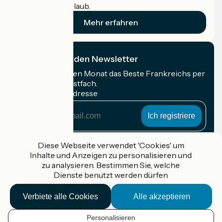
Radfahrer im Urlaub.
Mehr erfahren
Ich abonniere den Newsletter
Erhalten Sie jeden Monat das Beste Frankreichs per
Rad in Ihrem Postfach.
Meine E-Mail-Adresse
Meine
E-
Mail-
Anmeldebedingungen
Adresse
Diese Webseite verwendet 'Cookies' um
Inhalte und Anzeigen zu personalisieren und
Gefördert im Rahmen von Destination France
zu analysieren. Bestimmen Sie, welche
Dienste benutzt werden dürfen
Verbiete alle Cookies
Alle akzeptieren
Accueil Vélo Pro
Kontakt
Personalisieren