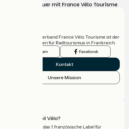
Ihr Radabenteuer mit France Vélo Tourisme
Wer sind wir?
Der nationale Verband France Vélo Tourisme ist der
offizielle Leitfaden für Radtourismus in Frankreich.
Instagram
Facebook
Kontakt
Unsere Mission
Pressebereich
Profi-Bereich
Was ist Accueil Vélo?
Accueil Vélo ist das 1. französische Label für