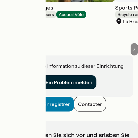
Bike repair Vosges
Sports Pa
Bicycle rentals/ repairs
Accueil Vélo
Bicycle re
La Bresse
La Bre
Haben Sie eine Information zu dieser Einrichtung
für uns?
Ein Problem melden
Enregistrer
Contacter
Wählen, bereiten Sie sich vor und erleben Sie