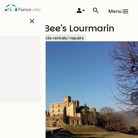
Direkt
zum
Menü
Inhalt
close
Stations Bee's Lourmarin
Accueil Vélo
Bicycle rentals/ repairs