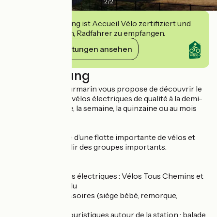
2
/
2
Diese Einrichtung ist Accueil Vélo zertifiziert und
verpflichtet sich, Radfahrer zu empfangen.
Ihre Verpflichtungen ansehen
Beschreibung
Stations Bee’s Lourmarin vous propose de découvrir le
Luberon avec ses vélos électriques de qualité à la demi-
journée, la journée, la semaine, la quinzaine ou au mois
(sur devis).
La station dispose d’une flotte importante de vélos et
peut donc accueillir des groupes importants.
Nos services :
- Location de vélos électriques : Vélos Tous Chemins et
VTT tout suspendu
- Location d’accessoires (siège bébé, remorque,
sacoches),
- Circuits cyclo-touristiques autour de la station : balade