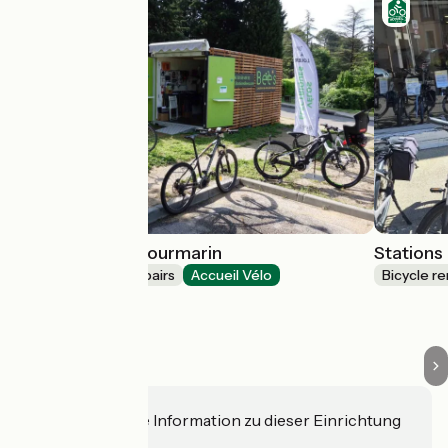
Stations Bee's Lourmarin
Stations
Bicycle rentals/ repairs
Accueil Vélo
Bicycle re
Lourmarin
Haben Sie eine Information zu dieser Einrichtung
für uns?