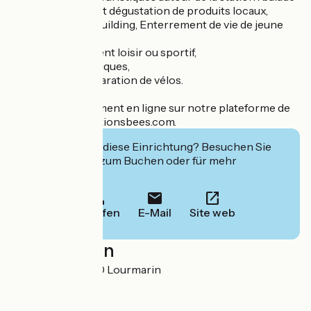
à vélo électrique et dégustation de produits locaux,
Séminaire, Teambuilding, Enterrement de vie de jeune
fille/de garçon,
- Accompagnement loisir ou sportif,
- Conseils touristiques,
- Entretien et réparation de vélos.
Réservez directement en ligne sur notre plateforme de
location : www.stationsbees.com.
Interessiert Sie diese Einrichtung? Besuchen Sie
deren Website zum Buchen oder für mehr
Informationen.
Anrufen
E-Mail
Site web
Localisation
Route d'Apt 84160 Lourmarin