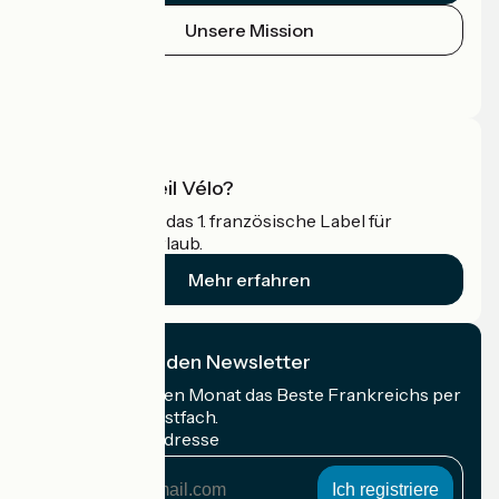
Unsere Mission
Pressebereich
Profi-Bereich
Was ist Accueil Vélo?
Accueil Vélo ist das 1. französische Label für
Radfahrer im Urlaub.
Mehr erfahren
Ich abonniere den Newsletter
Erhalten Sie jeden Monat das Beste Frankreichs per
Rad in Ihrem Postfach.
Meine E-Mail-Adresse
Meine